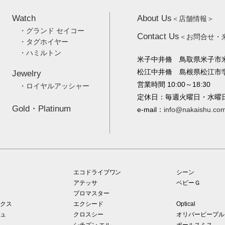
Watch
About Us
＜店舗情報＞
・グランド セイコー
Contact Us
＜お問合せ・
・タグホイヤー
・ハミルトン
米子中井脩 鳥取県米子市米
松江中井脩 島根県松江市学園
Jewelry
営業時間 10:00～18:30
・ロイヤルアッシャー
定休日：毎週火曜日・水曜
Gold・Platinum
e-mail：
info@nakaishu.co
エコドライブワン
シーン
アテッサ
ベビーＧ
プロマスター
クス
エクシード
Optical
ュ
クロスシー
オリバーピープル