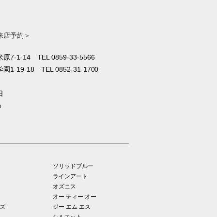
来店予約＞
原7-1-14
TEL 0859-33-5566
1-19-18
TEL 0852-31-1700
日
m
ソリッドブルー
ラインアート
オズニス
オー ティー オー
ズ
ジー エム エス