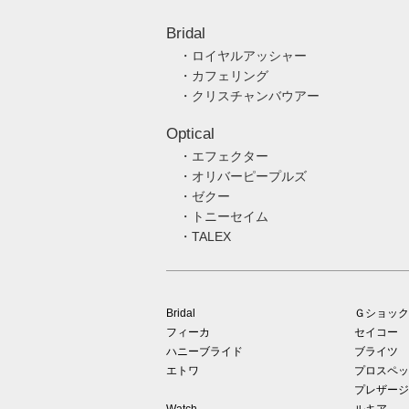
Bridal
・ロイヤルアッシャー
・カフェリング
・クリスチャンバウアー
Optical
・エフェクター
・オリバーピープルズ
・ゼクー
・トニーセイム
・TALEX
Bridal
Ｇショック
フィーカ
セイコー
ハニーブライド
ブライツ
エトワ
プロスペッ
プレザージ