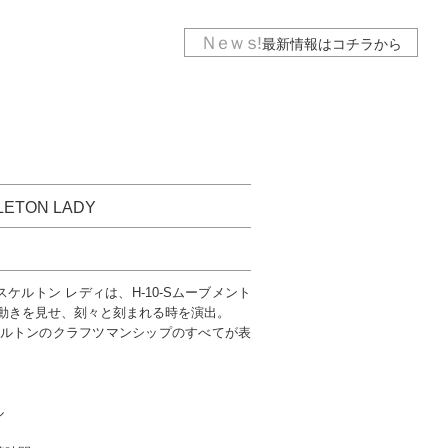
Ｎｅｗｓ
!
最新情報は
コチラから
ETON LADY
ケルトン レディは、H-10-Sムーブメント
動きを見せ、刻々と刻まれる時を演出。
ルトンのクラフツマンシップのすべてが表
ル