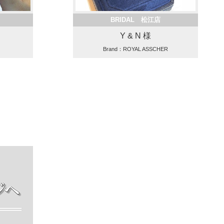
BRIDAL 松江店
Y & N 様
Brand：ROYAL ASSCHER