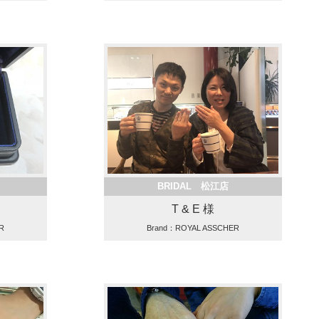
BRIDAL 松江店
T & E 様
R
Brand：ROYAL ASSCHER