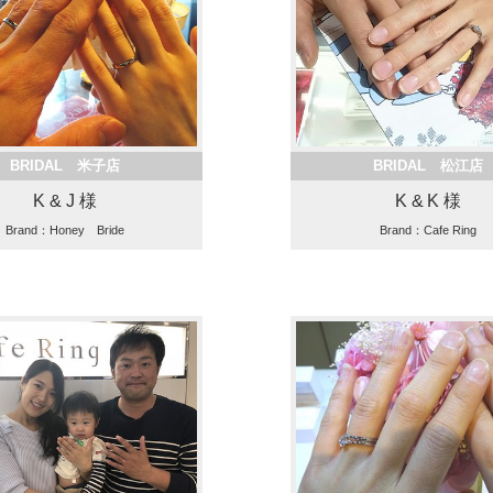
BRIDAL 米子店
BRIDAL 松江店
K & J 様
K & K 様
Brand：Honey Bride
Brand：Cafe Ring