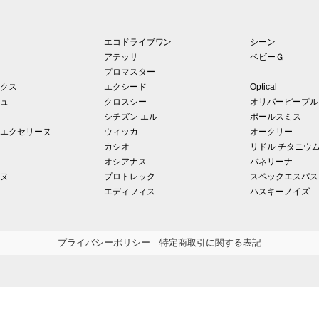
エコドライブワン
シーン
アテッサ
ベビーＧ
プロマスター
クス
エクシード
Optical
ュ
クロスシー
オリバーピープル
シチズン エル
ポールスミス
エクセリーヌ
ウィッカ
オークリー
カシオ
リドル チタニウ
オシアナス
バネリーナ
ヌ
プロトレック
スペックエスパス
エディフィス
ハスキーノイズ
プライバシーポリシー
｜
特定商取引に関する表記