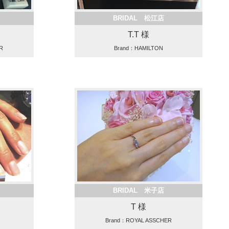
BRIDAL 松江店
T.T 様
R
Brand：HAMILTON
BRIDAL 米子店
T 様
Brand：ROYAL ASSCHER