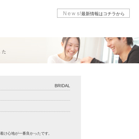
Ｎｅｗｓ
!
最新情報は
コチラから
BRIDAL
た着け心地が一番良かったです。