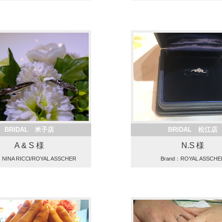
BRIDAL 米子店
BRIDAL 松江店
A & S 様
N.S 様
：NINA RICCI/ROYAL ASSCHER
Brand：ROYAL ASSCHE