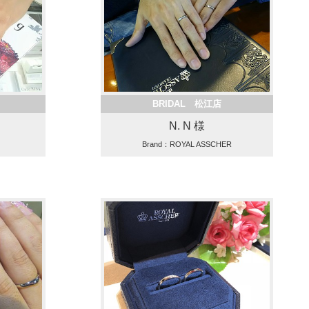
BRIDAL 松江店
N. N 様
Brand：ROYAL ASSCHER