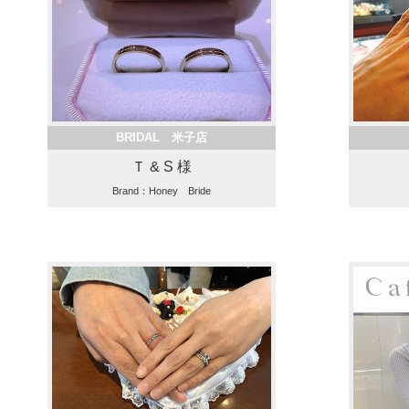
BRIDAL 米子店
Ｔ & S 様
Brand：Honey Bride