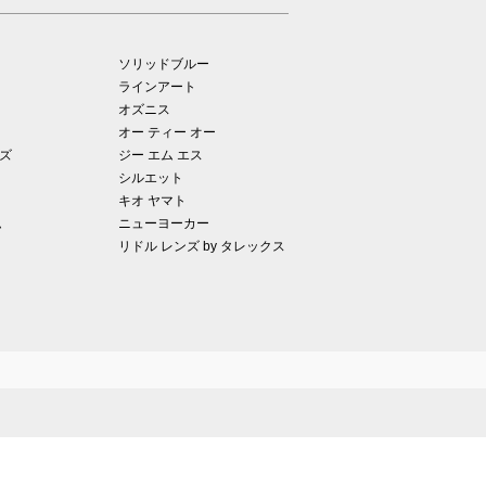
ソリッドブルー
ラインアート
オズニス
オー ティー オー
ズ
ジー エム エス
シルエット
キオ ヤマト
ム
ニューヨーカー
リドル レンズ by タレックス