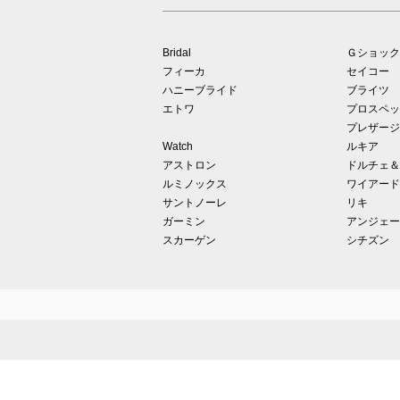
Bridal
Ｇショック
フィーカ
セイコー
ハニーブライド
ブライツ
エトワ
プロスペッ
プレザージ
Watch
ルキア
アストロン
ドルチェ＆
ルミノックス
ワイアード
サントノーレ
リキ
ガーミン
アンジェー
スカーゲン
シチズン