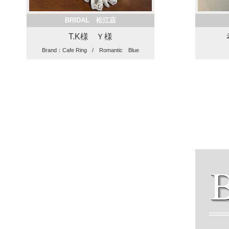
BRIDAL 松江店
T.K様 Ｙ様
Brand：Cafe Ring / Romantic Blue