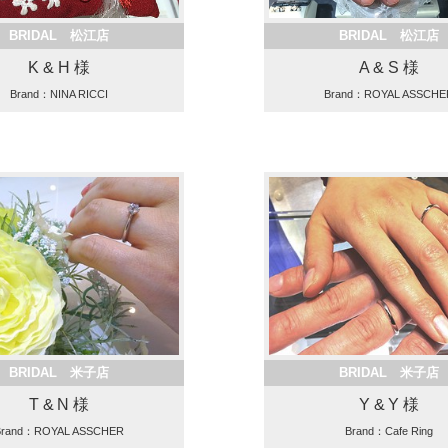
BRIDAL 松江店
BRIDAL 松江店
K & H 様
A & S 様
Brand：NINA RICCI
Brand：ROYAL ASSCHE
BRIDAL 米子店
BRIDAL 米子店
T & N 様
Y & Y 様
Brand：ROYAL ASSCHER
Brand：Cafe Ring