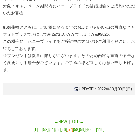
対象：キャンペーン期間内にハニーブライドの結婚指輪をご成約いただ
いたお客様
結婚指輪とともに、ご結婚に至るまでのおふたりの想い出の写真なども
フォトブックで形にしてみるのはいかがでしょうか&#9825;
この機会に、ハニーブライドをご検討中の方はぜひご利用ください。お
待ちしております。
※プレゼントは数量に限りがございます。そのため内容は事前の予告な
く変更になる場合がございます。ご了承のほど宜しくお願い申し上げま
す。
UPDATE：2022年10月09日(日)
←NEW
｜
OLD→
[1]
…
[53]
[54]
[55]
[56]
[57]
[58]
[59]
[60]
…
[119]