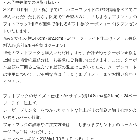
＜米子中井脩でのお取り扱い＞
2023年1月9日（月・祝）までに、ハニーブライドの結婚指輪をペアでご
成約いただいたお客さま限定でご希望の方に、「しまうまプリント」の
フォトブック1冊※が無料で作れるギフト券(クーポンコード)をプレゼン
トいたします。
※A５サイズ(横14.8cm×縦21cm)・24ページ・ライト仕上げ・メール便送
料込み(合計628円分割引クーポン)
※他のフォトブックも購入いただけますが、合計金額がクーポン金額を
上回った場合の差額分は、お客様にご負担いただきます。また、クーポ
ン金額を下回るご注文でも差額の返金はございません。クーポンコード
の使用について、ご不明な点は「しまうまプリント」までお問い合わせ
ください。
フォトブックのサイズ・仕様：A5サイズ(横14.8cm×縦21cm)・24ペー
ジ・ライト仕上げ。
レーザープリンターをつかったマットな仕上がりの印刷と触り心地のよ
い巻きカバーが特徴。
フォトブックの詳細やご注文方法は、「しまうまプリント」のホームペ
ージでもご覧いただけます。
キャンペーン期間：2023年1月9日（月・祝）まで