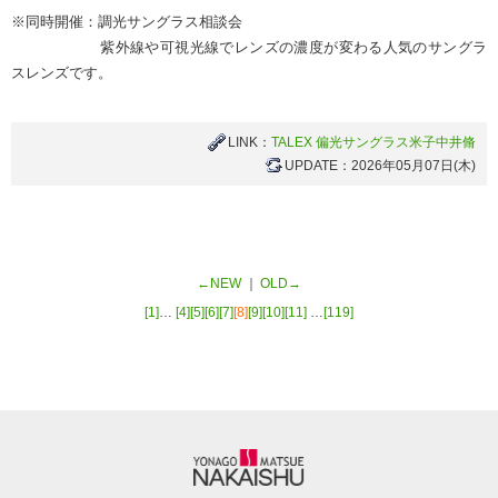
※同時開催：調光サングラス相談会
紫外線や可視光線でレンズの濃度が変わる人気のサングラ
スレンズです。
LINK：
TALEX 偏光サングラス米子中井脩
UPDATE：2026年05月07日(木)
←NEW
｜
OLD→
[1]
…
[4]
[5]
[6]
[7]
[8]
[9]
[10]
[11]
…
[119]