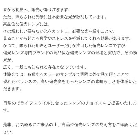
春から初夏へ、陽光が降り注ぎます。
ただ、照らされた光景には不必要な光が散乱しています。
高品位な偏光レンズには、
その煩わしい要らない光をカットし、必要な光を通すことで、
見ることから起こる疲労やストレスを軽減してくれる効果があります。
かつて、限られた用途とユーザーだけが注目した偏光レンズですが、
偏光レンズ専門ブランドの高品位な偏光レンズの登場と実績で、その効
果が、
広く、一般にも知られる存在となっています。
体験会では、各種あるカラーのサンプルで実際に外で見て頂くことで
優れたバランスの、高い偏光度をもったレンズの素晴らしさを体感いた
だきます。
日常のでライフスタイルに合ったレンズのチョイスをご提案いたしま
す。
是非、お気軽るにご来店の上、高品位偏光レンズの見え方をご確認くだ
さい。