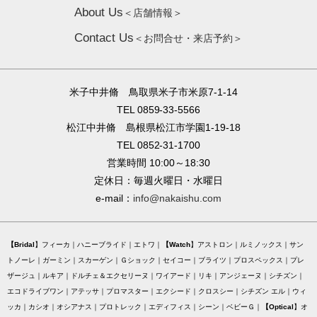
About Us
＜店舗情報＞
Contact Us
＜お問合せ・来店予約＞
米子中井脩 鳥取県米子市米原7-1-14
TEL 0859-33-5566
松江中井脩 島根県松江市学園1-19-18
TEL 0852-31-1700
営業時間 10:00～18:30
定休日：毎週火曜日・水曜日
e-mail：
info@nakaishu.com
Bridal
フィーカ
ハニーブライド
エトワ
Watch
アストロン
ルミノックス
サン
トノーレ
ガーミン
スカーゲン
Ｇショック
セイコー
ブライツ
プロスペックス
プレ
ザージュ
ルキア
ドルチェ＆エクセリーヌ
ワイアード
リキ
アンジェーヌ
シチズン
エコドライブワン
アテッサ
プロマスター
エクシード
クロスシー
シチズン エル
ウィ
ッカ
カシオ
オシアナス
プロトレック
エディフィス
シーン
ベビーＧ
Optical
オ