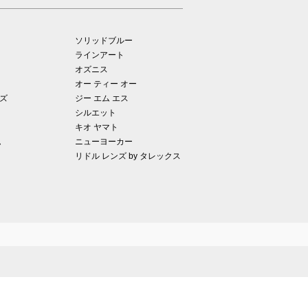
ソリッドブルー
ラインアート
オズニス
オー ティー オー
ズ
ジー エム エス
シルエット
キオ ヤマト
ム
ニューヨーカー
リドル レンズ by タレックス