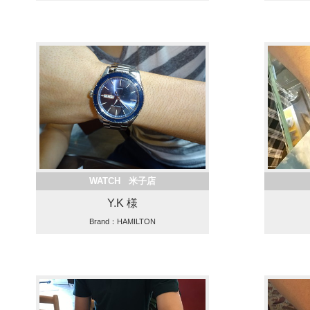
WATCH 米子店
Y.K 様
Brand：HAMILTON