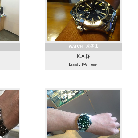
WATCH 米子店
K.A 様
Brand：TAG Heuer