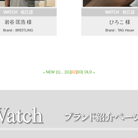
WATCH 松江店
WATCH 松江店
岩谷 匡浩 様
ひろこ 様
Brand：BREITLING
Brand：TAG Heuer
←NEW
[1]
…
[31]
[32]
[33]
OLD→