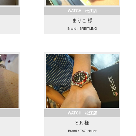
WATCH 松江店
まりこ 様
Brand：BREITLING
WATCH 松江店
S.K 様
Brand：TAG Heuer