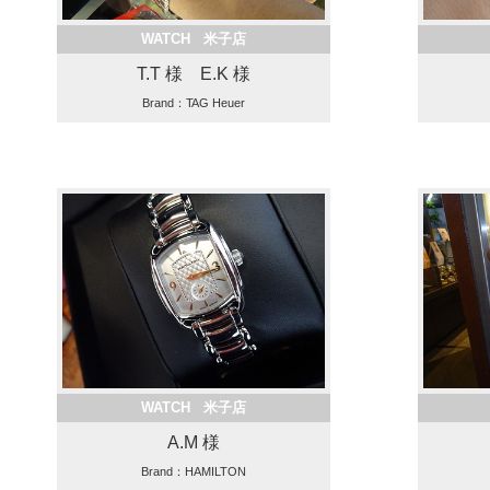
WATCH 米子店
T.T 様 E.K 様
Brand：TAG Heuer
WATCH 米子店
A.M 様
Brand：HAMILTON