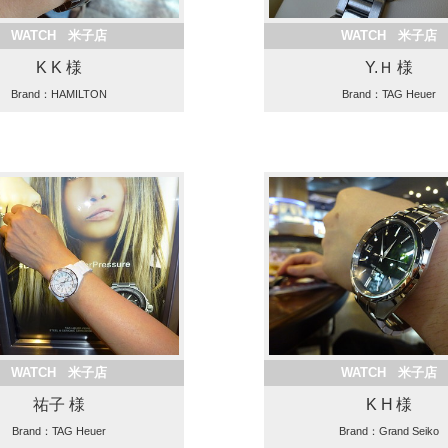
WATCH 米子店
WATCH 米子店
K K 様
Y.Ｈ 様
Brand：HAMILTON
Brand：TAG Heuer
WATCH 米子店
WATCH 米子店
祐子 様
K H 様
Brand：TAG Heuer
Brand：Grand Seiko