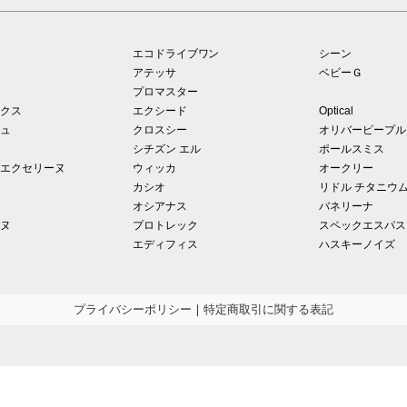
エコドライブワン
シーン
アテッサ
ベビーＧ
プロマスター
クス
エクシード
Optical
ュ
クロスシー
オリバーピープル
シチズン エル
ポールスミス
エクセリーヌ
ウィッカ
オークリー
カシオ
リドル チタニウ
オシアナス
バネリーナ
ヌ
プロトレック
スペックエスパス
エディフィス
ハスキーノイズ
プライバシーポリシー
｜
特定商取引に関する表記