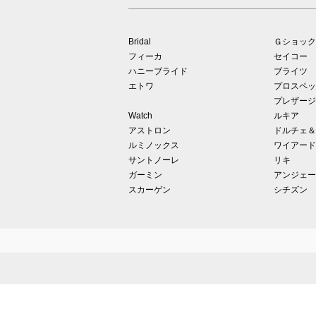
Bridal
Ｇショック
フィーカ
セイコー
ハニーブライド
ブライツ
エトワ
プロスペッ
プレザージ
Watch
ルキア
アストロン
ドルチェ＆
ルミノックス
ワイアード
サントノーレ
リキ
ガーミン
アンジェー
スカーゲン
シチズン