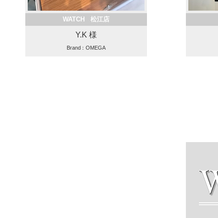
WATCH 松江店
Y.K 様
Brand：OMEGA