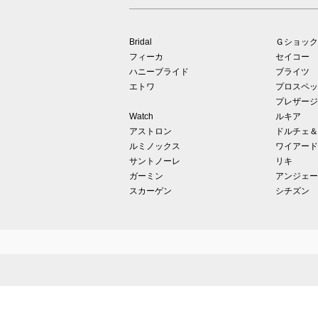
Bridal
Ｇショック
フィーカ
セイコー
ハニーブライド
ブライツ
エトワ
プロスペッ
プレザージ
Watch
ルキア
アストロン
ドルチェ＆
ルミノックス
ワイアード
サントノーレ
リキ
ガーミン
アンジェー
スカーゲン
シチズン