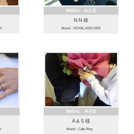
BRIDAL 松江店
N.N 様
R
Brand：ROYAL ASSCHER
BRIDAL 米子店
A & S 様
ER
Brand：Cafe Ring