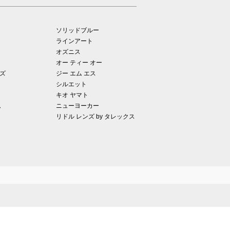
ソリッドブルー
ラインアート
オズニス
オー ティー オー
ズ
ジー エム エス
シルエット
キオ ヤマト
ム
ニューヨーカー
リドル レンズ by タレックス