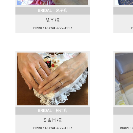
BRIDAL 米子店
M.Y 様
Brand：ROYAL ASSCHER
BRIDAL 松江店
S & H 様
Brand：ROYAL ASSCHER
Brand：