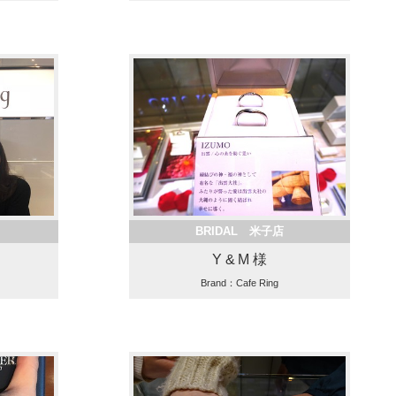
BRIDAL 米子店
Y & M 様
Brand：Cafe Ring