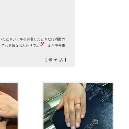
っていただきジェルを試着したときだけ満面の
までも素敵なおふたりで…
また中井脩
【米子店】