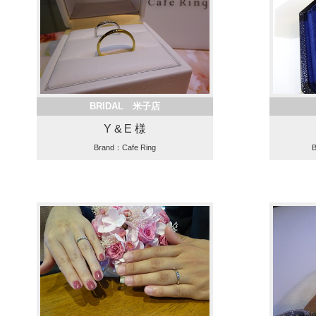
BRIDAL 米子店
Y & E 様
Brand：Cafe Ring