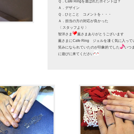
Ｑ．Cafe Ringを選ばれたポイントは？
Ａ．デザイン
Ｑ．ひとこと コメントを・・・
Ａ．担当の方の対応が良かった
〈 スタッフより 〉
智洋さま
薫さまありがとうございます
薫さまにCafe Ring ジェルを凄く気に入
笑みになられていたのが印象的でした
いつ
に遊びに来てください