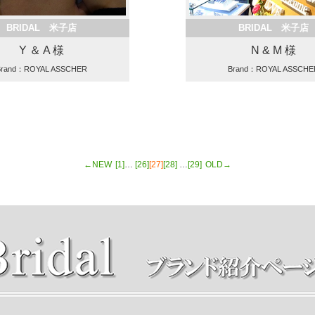
BRIDAL 米子店
BRIDAL 米子店
Y ＆ A 様
N & M 様
Brand：ROYAL ASSCHER
Brand：ROYAL ASSCHE
←NEW
[1]
…
[26]
[27]
[28]
…
[29]
OLD→