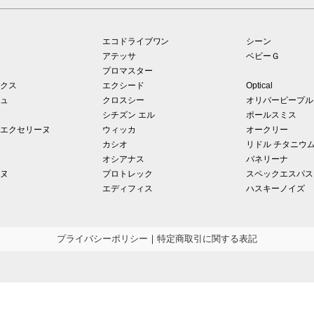
エコドライブワン
シーン
アテッサ
ベビーＧ
プロマスター
クス
エクシード
Optical
ュ
クロスシー
オリバーピープル
シチズン エル
ポールスミス
エクセリーヌ
ウィッカ
オークリー
カシオ
リドル チタニウ
オシアナス
バネリーナ
ヌ
プロトレック
スペックエスパス
エディフィス
ハスキーノイズ
プライバシーポリシー
｜
特定商取引に関する表記