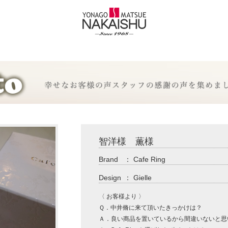
智洋様 薫様
Brand
：
Cafe Ring
Design
：
Gielle
〈 お客様より 〉
Ｑ．中井脩に来て頂いたきっかけは？
Ａ．良い商品を置いているから間違いないと思