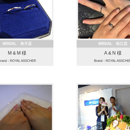
BRIDAL 米子店
BRIDAL 松江店
M & M 様
A & N 様
Brand：ROYAL ASSCHER
Brand：ROYAL ASSCHE