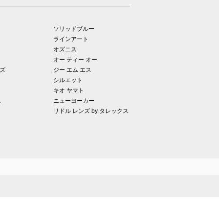
ソリッドブルー
ラインアート
オズニス
オー ティー オー
ズ
ジー エム エス
シルエット
キオ ヤマト
ム
ニューヨーカー
リドル レンズ by タレックス