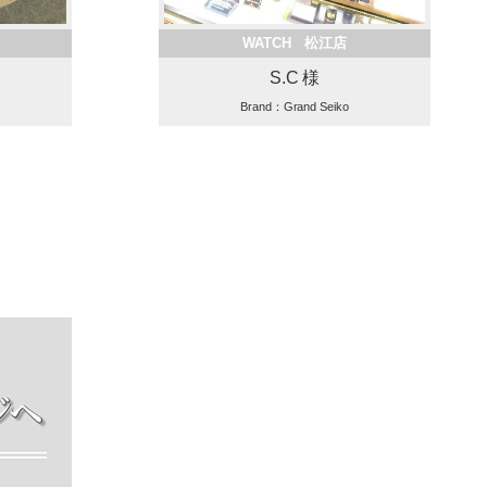
WATCH 松江店
S.C 様
Brand：Grand Seiko