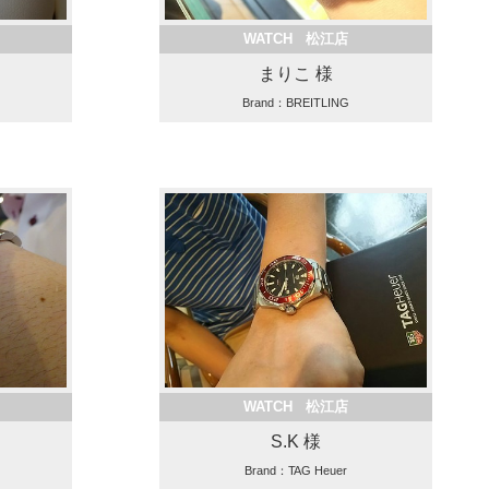
WATCH 松江店
まりこ 様
Brand：BREITLING
WATCH 松江店
S.K 様
Brand：TAG Heuer