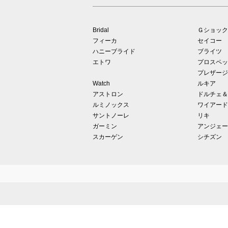
Bridal
Ｇショック
フィーカ
セイコー
ハニーブライド
ブライツ
エトワ
プロスペッ
プレザージ
Watch
ルキア
アストロン
ドルチェ＆
ルミノックス
ワイアード
サントノーレ
リキ
ガーミン
アンジェー
スカーゲン
シチズン