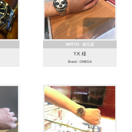
WATCH 松江店
Y.K 様
Brand：OMEGA