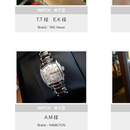
WATCH 米子店
T.T 様 E.K 様
Brand：TAG Heuer
WATCH 米子店
A.M 様
Brand：HAMILTON