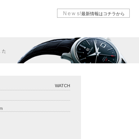
Ｎｅｗｓ
!
最新情報は
コチラから
WATCH
2ｍｍ