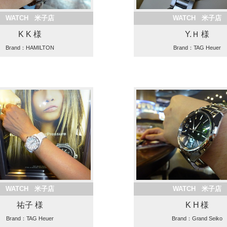
WATCH 米子店
WATCH 米子店
K K 様
Y.Ｈ 様
Brand：HAMILTON
Brand：TAG Heuer
WATCH 米子店
WATCH 米子店
祐子 様
K H 様
Brand：TAG Heuer
Brand：Grand Seiko