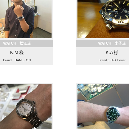
WATCH 松江店
WATCH 米子店
K.M 様
K.A 様
Brand：HAMILTON
Brand：TAG Heuer