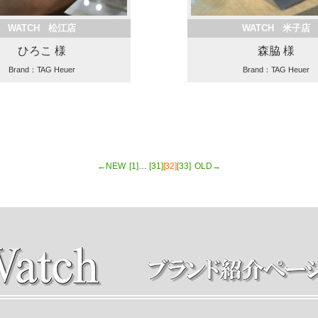
WATCH 松江店
WATCH 米子店
ひろこ 様
森脇 様
Brand：TAG Heuer
Brand：TAG Heuer
←NEW
[1]
…
[31]
[32]
[33]
OLD→