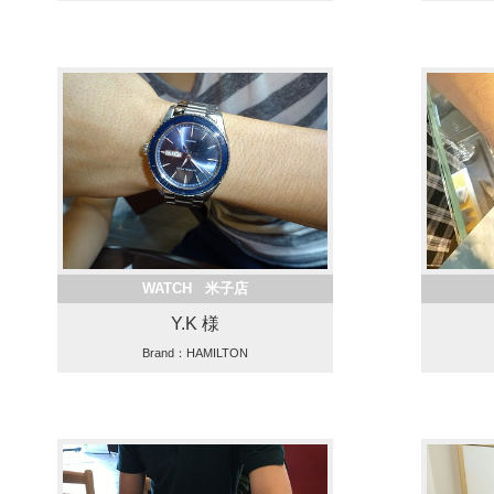
WATCH 米子店
Y.K 様
Brand：HAMILTON