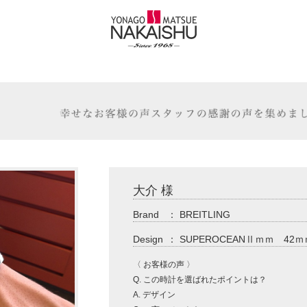
大介 様
Brand
：
BREITLING
Design
：
SUPEROCEANⅡｍｍ 4
〈 お客様の声 〉
Q. この時計を選ばれたポイントは？
A. デザイン