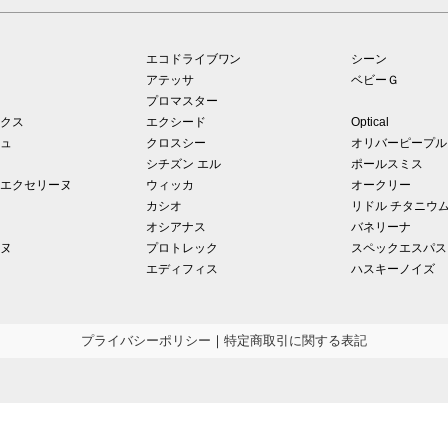
エコドライブワン
シーン
アテッサ
ベビーＧ
プロマスター
クス
エクシード
Optical
ュ
クロスシー
オリバーピープル
シチズン エル
ポールスミス
エクセリーヌ
ウィッカ
オークリー
カシオ
リドル チタニウ
オシアナス
バネリーナ
ヌ
プロトレック
スペックエスパス
エディフィス
ハスキーノイズ
プライバシーポリシー
｜
特定商取引に関する表記