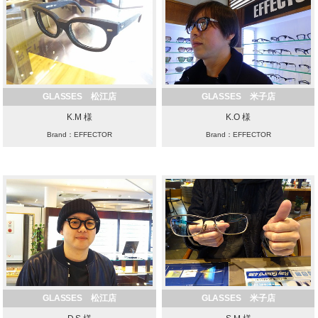
GLASSES 松江店
GLASSES 米子店
K.M 様
K.O 様
Brand：EFFECTOR
Brand：EFFECTOR
GLASSES 松江店
GLASSES 米子店