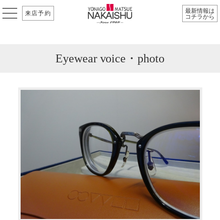
最新情報は
来店予約
コチラから
Eyewear voice・photo