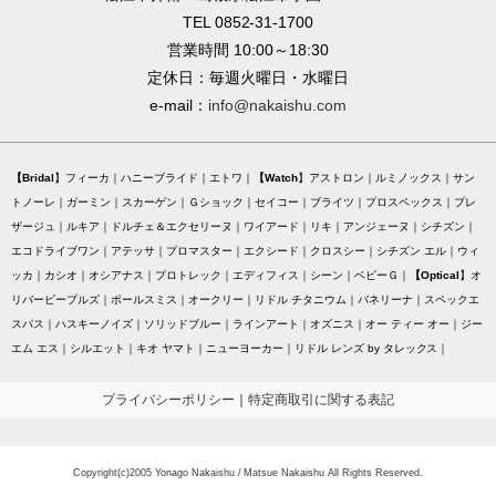
TEL 0852-31-1700
営業時間 10:00～18:30
定休日：毎週火曜日・水曜日
e-mail：
info@nakaishu.com
Bridal
フィーカ
ハニーブライド
エトワ
Watch
アストロン
ルミノックス
サン
トノーレ
ガーミン
スカーゲン
Ｇショック
セイコー
ブライツ
プロスペックス
プレ
ザージュ
ルキア
ドルチェ＆エクセリーヌ
ワイアード
リキ
アンジェーヌ
シチズン
エコドライブワン
アテッサ
プロマスター
エクシード
クロスシー
シチズン エル
ウィ
ッカ
カシオ
オシアナス
プロトレック
エディフィス
シーン
ベビーＧ
Optical
オ
リバーピープルズ
ポールスミス
オークリー
リドル チタニウム
バネリーナ
スペックエ
スパス
ハスキーノイズ
ソリッドブルー
ラインアート
オズニス
オー ティー オー
ジー
エム エス
シルエット
キオ ヤマト
ニューヨーカー
リドル レンズ by タレックス
プライバシーポリシー
｜
特定商取引に関する表記
Copyright(c)2005 Yonago Nakaishu / Matsue Nakaishu All Rights Reserved.