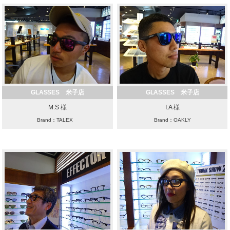
GLASSES 米子店
GLASSES 米子店
M.S 様
I.A 様
Brand：TALEX
Brand：OAKLY