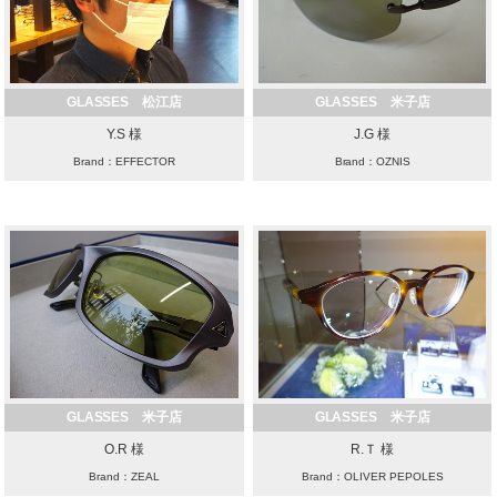
GLASSES 松江店
GLASSES 米子店
Y.S 様
J.G 様
Brand：EFFECTOR
Brand：OZNIS
GLASSES 米子店
GLASSES 米子店
O.R 様
R.Ｔ 様
Brand：ZEAL
Brand：OLIVER PEPOLES