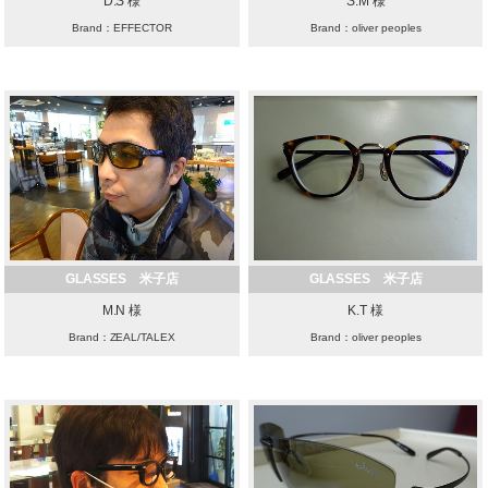
D.S 様
S.M 様
Brand：EFFECTOR
Brand：oliver peoples
GLASSES 米子店
GLASSES 米子店
M.N 様
K.T 様
Brand：ZEAL/TALEX
Brand：oliver peoples