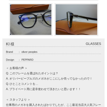
GLASSES
KI 様
Brand
：
oliver peoples
Design
：
PEPPARD
＜ お客様の声 ＞
Q. このフレームを選ばれたポイントは？
A. オリバーピープルズのメガネがここにしか売ってなかったので！
Q. ひとことコメントを…
A. プライベート用に是非使わせて頂きたいと思います！！
＜ スタッフより ＞
仕事用のメガネを購入されたばかりでしたが、ここ最近当店大人気フレー