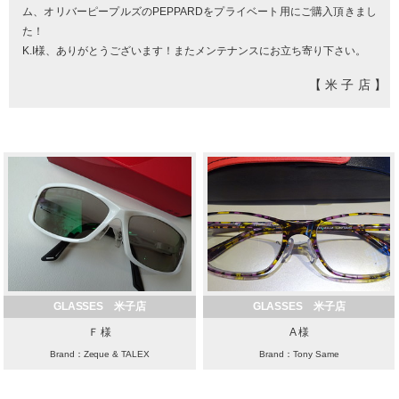
ム、オリバーピープルズのPEPPARDをプライベート用にご購入頂きまし
た！
K.I様、ありがとうございます！またメンテナンスにお立ち寄り下さい。
【米子店】
GLASSES 米子店
GLASSES 米子店
Ｆ 様
A 様
Brand：Zeque & TALEX
Brand：Tony Same