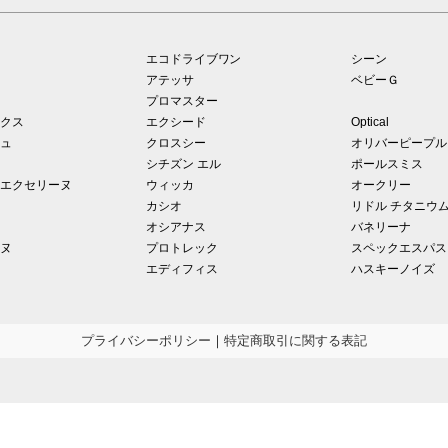
エコドライブワン
シーン
アテッサ
ベビーＧ
プロマスター
クス
エクシード
Optical
ュ
クロスシー
オリバーピープル
シチズン エル
ポールスミス
エクセリーヌ
ウィッカ
オークリー
カシオ
リドル チタニウ
オシアナス
バネリーナ
ヌ
プロトレック
スペックエスパス
エディフィス
ハスキーノイズ
プライバシーポリシー
｜
特定商取引に関する表記