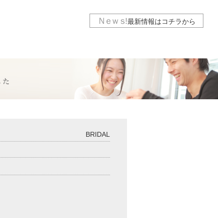
Ｎｅｗｓ
!
最新情報は
コチラから
BRIDAL