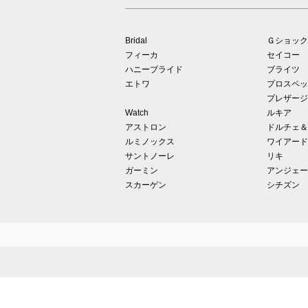
Bridal
Ｇショック
フィーカ
セイコー
ハニーブライド
ブライツ
エトワ
プロスペッ
プレザージ
Watch
ルキア
アストロン
ドルチェ＆
ルミノックス
ワイアード
サントノーレ
リキ
ガーミン
アンジェー
スカーゲン
シチズン