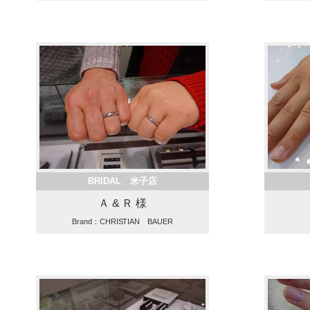
BRIDAL 米子店
Ａ & Ｒ 様
Brand：CHRISTIAN BAUER