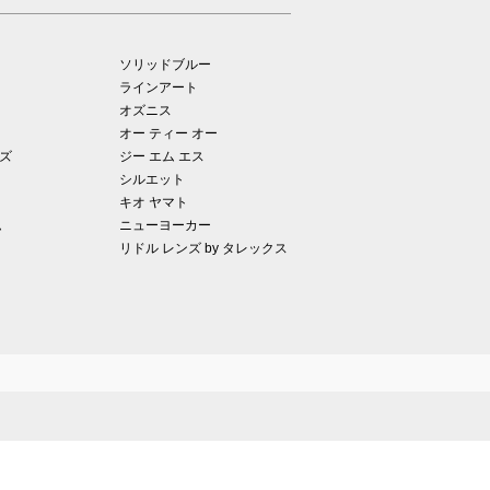
ソリッドブルー
ラインアート
オズニス
オー ティー オー
ズ
ジー エム エス
シルエット
キオ ヤマト
ム
ニューヨーカー
リドル レンズ by タレックス