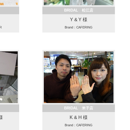
BRIDAL 松江店
Y & Y 様
R
Brand：CAFERING
BRIDAL 米子店
様
K & H 様
Brand：CAFERING