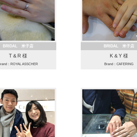
BRIDAL 米子店
BRIDAL 米子店
T & R 様
K & Y 様
Brand：ROYAL ASSCHER
Brand：CAFERING