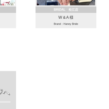
BRIDAL 松江店
W & A 様
Brand：Haney Bride