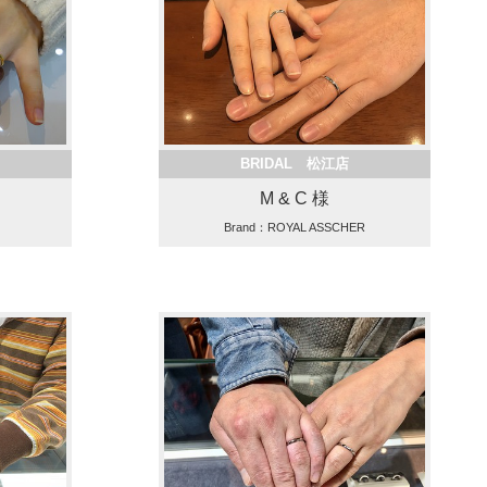
BRIDAL 松江店
M & C 様
Brand：ROYAL ASSCHER