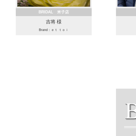
BRIDAL 米子店
吉将 様
Brand：ｅｔ ｔｏｉ