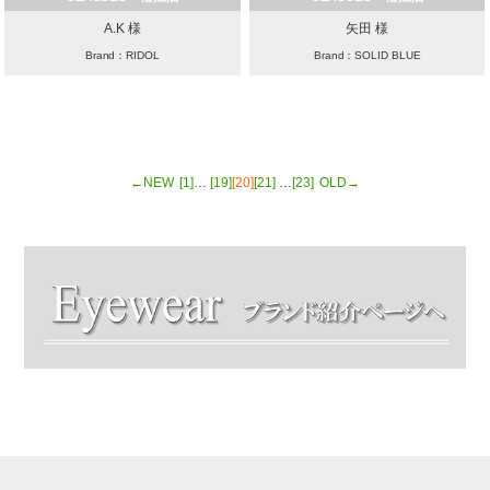
A.K 様
矢田 様
Brand：RIDOL
Brand：SOLID BLUE
←NEW
[1]
…
[19]
[20]
[21]
…
[23]
OLD→