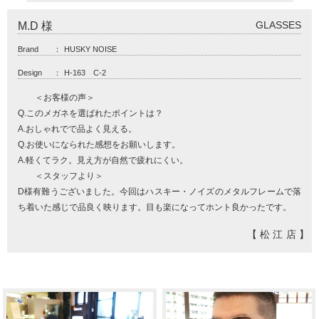
GLASSES
M.D 様
Brand
：
HUSKY NOISE
Design
：
H-163 C-2
＜お客様の声＞
Q.このメガネを選ばれたポイントは？
A.おしゃれでで品よく見える。
Q.お使いになられた感想をお願いします。
A.軽くてラク。見え方が自然で疲れにくい。
＜スタッフより＞
D様有難うございました。今回はハスキー・ノイズのメタルフレームで落
ち着いた感じで品良く映ります。目も楽になってホント良かったです。
【松江店】