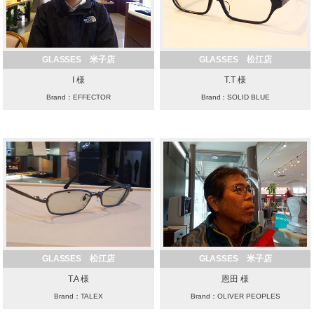
GLASSES 米子店
GLASSES 松江店
I 様
T.T 様
Brand：EFFECTOR
Brand：SOLID BLUE
GLASSES 松江店
GLASSES 米子店
T.A 様
恩田 様
Brand：TALEX
Brand：OLIVER PEOPLES