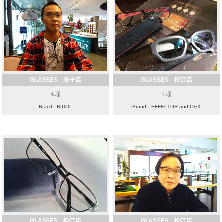
GLASSES 米子店
GLASSES 松江店
K 様
T 様
Brand：RIDOL
Brand：EFFECTOR and O&X
GLASSES 松江店
GLASSES 松江店