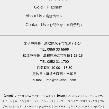
Gold・Platinum
About Us
＜店舗情報＞
Contact Us
＜お問合せ・来店予約＞
米子中井脩 鳥取県米子市米原7-1-14
TEL 0859-33-5566
松江中井脩 島根県松江市学園1-19-18
TEL 0852-31-1700
営業時間 10:00～18:30
定休日：毎週火曜日・水曜日
e-mail：
info@nakaishu.com
Bridal
フィーカ
ハニーブライド
エトワ
Watch
アストロン
ルミノックス
サン
トノーレ
ガーミン
スカーゲン
Ｇショック
セイコー
ブライツ
プロスペックス
プレ
ザージュ
ルキア
ドルチェ＆エクセリーヌ
ワイアード
リキ
アンジェーヌ
シチズン