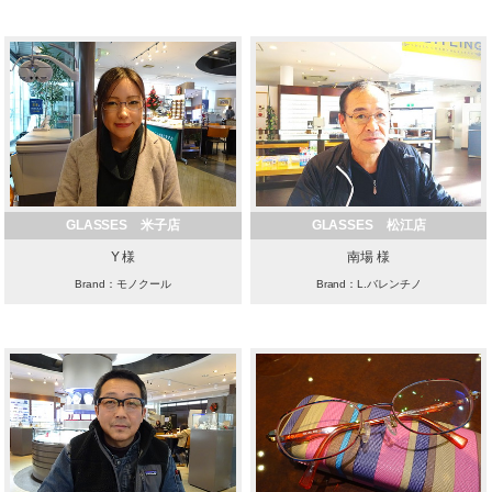
GLASSES 米子店
GLASSES 松江店
Y 様
南場 様
Brand：モノクール
Brand：L.バレンチノ