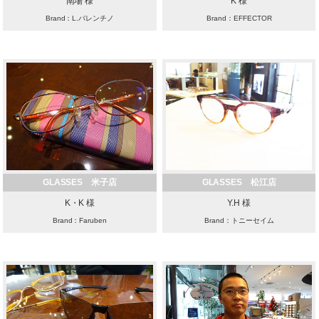
南場 様
K 様
Brand：L.バレンチノ
Brand：EFFECTOR
GLASSES 米子店
GLASSES 松江店
K・K 様
Y.H 様
Brand：Faruben
Brand：トニーセイム