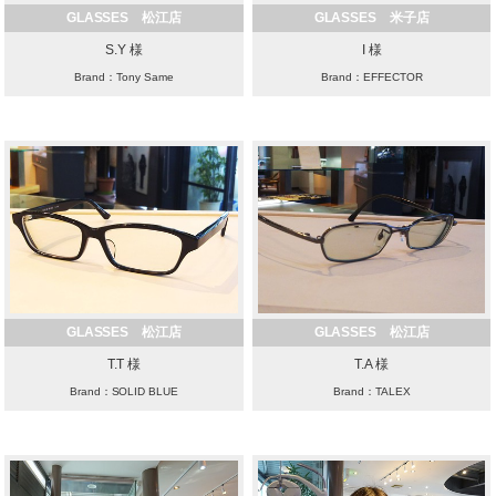
GLASSES 松江店
GLASSES 米子店
S.Y 様
I 様
Brand：Tony Same
Brand：EFFECTOR
GLASSES 松江店
GLASSES 松江店
T.T 様
T.A 様
Brand：SOLID BLUE
Brand：TALEX