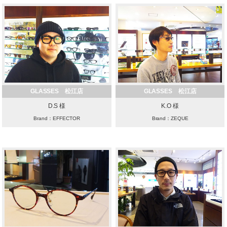
GLASSES 松江店
GLASSES 松江店
D.S 様
K.O 様
Brand：EFFECTOR
Brand：ZEQUE