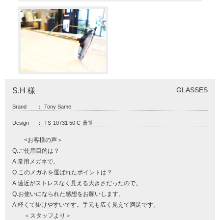
GLASSES
S.H 様
Brand
：
Tony Same
Design
：
TS-10731 50 C-蒼笹
<お客様の声＞
Q.ご使用目的は？
A.常用メガネで。
Q.このメガネを選ばれたポイントは？
A.遠近がストレスなく見える大きさだったので。
Q.お使いになられた感想をお願いします。
A.軽くて掛けやすいです。手元も広く見えて満足です。
＜スタッフより＞