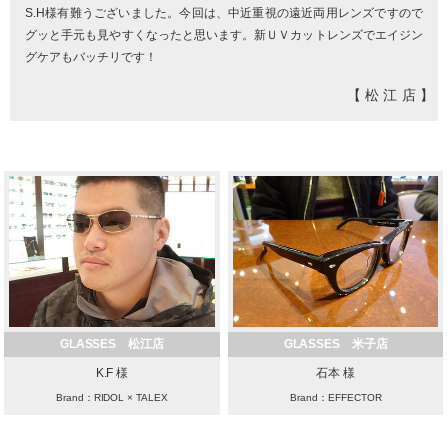
S.H様有難うございました。今回は、中近重視の遠近両用レンズですので
グッと手元も見やすくなったと思います。新ＵＶカットレンズでエイジン
グケアもバッチリです！
【松江店】
GLASSES 松江店
GLASSES 米子店
K.F 様
石本 様
Brand：RIDOL × TALEX
Brand：EFFECTOR