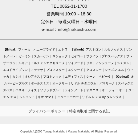
TEL 0852-31-1700
営業時間 10:00～18:30
定休日：毎週火曜日・水曜日
e-mail：
info@nakaishu.com
Bridal
フィーカ
ハニーブライド
エトワ
Watch
アストロン
ルミノックス
サン
トノーレ
ガーミン
スカーゲン
Ｇショック
セイコー
ブライツ
プロスペックス
プレ
ザージュ
ルキア
ドルチェ＆エクセリーヌ
ワイアード
リキ
アンジェーヌ
シチズン
エコドライブワン
アテッサ
プロマスター
エクシード
クロスシー
シチズン エル
ウィ
ッカ
カシオ
オシアナス
プロトレック
エディフィス
シーン
ベビーＧ
Optical
オ
リバーピープルズ
ポールスミス
オークリー
リドル チタニウム
バネリーナ
スペックエ
スパス
ハスキーノイズ
ソリッドブルー
ラインアート
オズニス
オー ティー オー
ジー
エム エス
シルエット
キオ ヤマト
ニューヨーカー
リドル レンズ by タレックス
プライバシーポリシー
｜
特定商取引に関する表記
Copyright(c)2005 Yonago Nakaishu / Matsue Nakaishu All Rights Reserved.