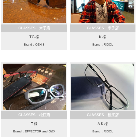
GLASSES 米子店
GLASSES 米子店
T.G 様
K 様
Brand：OZNIS
Brand：RIDOL
GLASSES 松江店
GLASSES 松江店
T 様
A.K 様
Brand：EFFECTOR and O&X
Brand：RIDOL