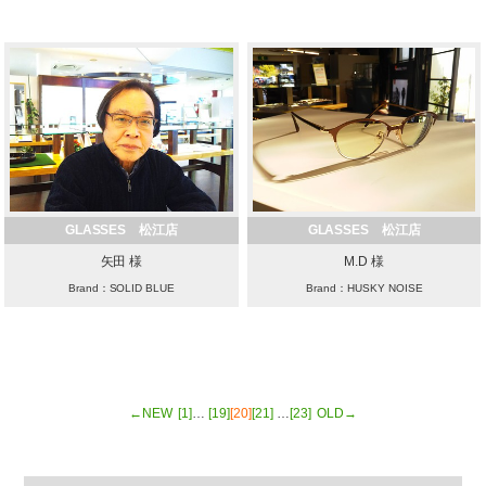
GLASSES 松江店
GLASSES 松江店
矢田 様
M.D 様
Brand：SOLID BLUE
Brand：HUSKY NOISE
←NEW
[1]
…
[19]
[20]
[21]
…
[23]
OLD→