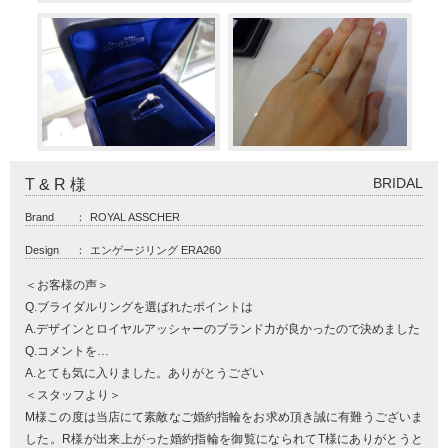
BRIDAL
T & R 様
Brand
：
ROYAL ASSCHER
Design
：
エンゲージリング ERA260
＜お客様の声＞
Q.ブライダルリングを選ばれたポイントは
A.デザインとロイヤルアッシャーのブランド力が良かったので決めました
Q.コメントを…
A.とても気に入りました。ありがとうござい
＜スタッフより＞
M様この度は当店にて素敵なご婚約指輪をお求め頂き誠に有難うございま
した。R様が出来上がった婚約指輪を御覧になられてT様にありがとうと