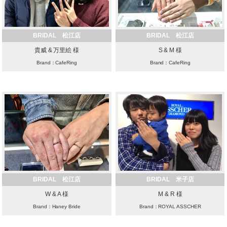
BRIDAL 松江店
BRIDAL 松江店
貴威 & 万里絵 様
S & M 様
Brand：CafeRing
Brand：CafeRing
BRIDAL 松江店
BRIDAL 米子店
W & A 様
M & R 様
Brand：Haney Bride
Brand：ROYAL ASSCHER