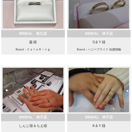
BRIDAL 松江店
BRIDAL 米子店
森 様
S & Y 様
Brand：ＣａｆｅＲｉｎｇ
Brand：ハニーブライド 結婚指輪
BRIDAL 米子店
BRIDAL 米子店
しんじ様＆ちえ様
K & Y 様