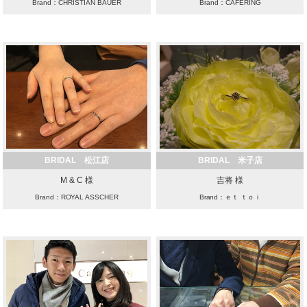
Brand：CHRISTIAN BAUER
Brand：CAFERING
BRIDAL 松江店
BRIDAL 米子店
M & C 様
吉将 様
Brand：ROYAL ASSCHER
Brand：ｅｔ ｔｏｉ