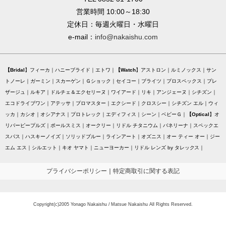
営業時間 10:00～18:30
定休日：毎週火曜日・水曜日
e-mail：
info@nakaishu.com
Bridal
フィーカ
ハニーブライド
エトワ
Watch
アストロン
ルミノックス
サン
トノーレ
ガーミン
スカーゲン
Ｇショック
セイコー
ブライツ
プロスペックス
プレ
ザージュ
ルキア
ドルチェ＆エクセリーヌ
ワイアード
リキ
アンジェーヌ
シチズン
エコドライブワン
アテッサ
プロマスター
エクシード
クロスシー
シチズン エル
ウィ
ッカ
カシオ
オシアナス
プロトレック
エディフィス
シーン
ベビーＧ
Optical
オ
リバーピープルズ
ポールスミス
オークリー
リドル チタニウム
バネリーナ
スペックエ
スパス
ハスキーノイズ
ソリッドブルー
ラインアート
オズニス
オー ティー オー
ジー
エム エス
シルエット
キオ ヤマト
ニューヨーカー
リドル レンズ by タレックス
プライバシーポリシー
｜
特定商取引に関する表記
Copyright(c)2005 Yonago Nakaishu / Matsue Nakaishu All Rights Reserved.