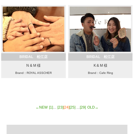
BRIDAL 松江店
BRIDAL 松江店
N & M 様
K & M 様
Brand：ROYAL ASSCHER
Brand：Cafe Ring
←NEW
[1]
…
[23]
[24]
[25]
…
[29]
OLD→