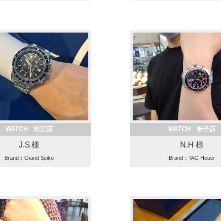
WATCH 松江店
WATCH 米子店
J.S 様
N.H 様
Brand：Grand Seiko
Brand：TAG Heuer