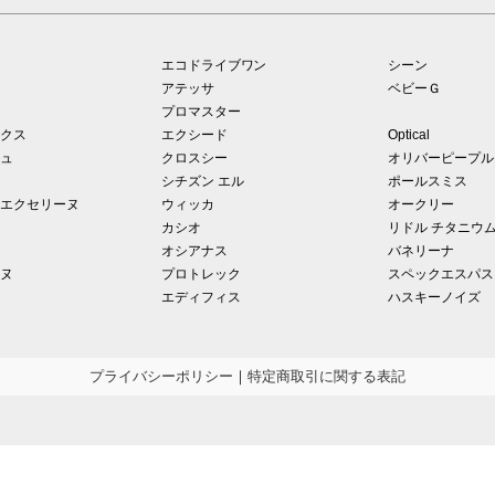
エコドライブワン
シーン
アテッサ
ベビーＧ
プロマスター
クス
エクシード
Optical
ュ
クロスシー
オリバーピープル
シチズン エル
ポールスミス
エクセリーヌ
ウィッカ
オークリー
カシオ
リドル チタニウ
オシアナス
バネリーナ
ヌ
プロトレック
スペックエスパス
エディフィス
ハスキーノイズ
プライバシーポリシー
｜
特定商取引に関する表記