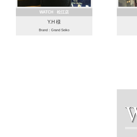
WATCH 松江店
Y.H 様
Brand：Grand Seiko