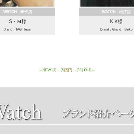
WATCH 米子店
WATCH 松江店
S・Ｍ様
K.K様
Brand：TAG Heuer
Brand：Grand Seiko
←NEW
[1]
…
[5]
[6]
[7]
…
[33]
OLD→