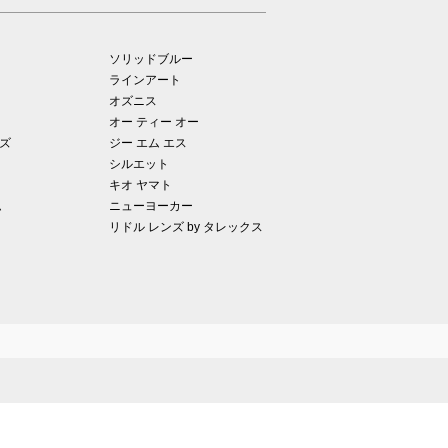
ソリッドブルー
ラインアート
オズニス
オー ティー オー
ズ
ジー エム エス
シルエット
キオ ヤマト
ム
ニューヨーカー
リドル レンズ by タレックス