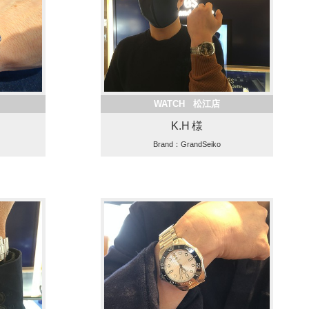
WATCH 松江店
K.H 様
Brand：GrandSeiko