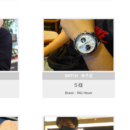
WATCH 米子店
S 様
Brand：TAG Heuer