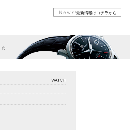
Ｎｅｗｓ
!
最新情報は
コチラから
WATCH