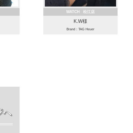
WATCH 松江店
K.W様
Brand：TAG Heuer