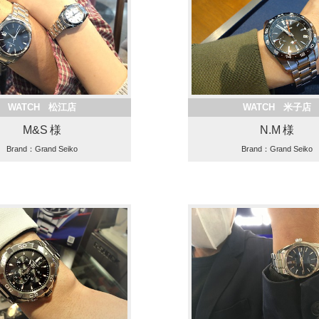
WATCH 松江店
WATCH 米子店
M&S 様
N.M 様
Brand：Grand Seiko
Brand：Grand Seiko