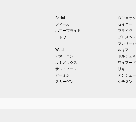
Bridal
Ｇショック
フィーカ
セイコー
ハニーブライド
ブライツ
エトワ
プロスペッ
プレザージ
Watch
ルキア
アストロン
ドルチェ＆
ルミノックス
ワイアード
サントノーレ
リキ
ガーミン
アンジェー
スカーゲン
シチズン