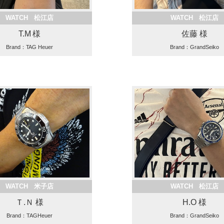
WATCH 松江店
WATCH 松江店
T.M 様
佐藤 様
Brand：TAG Heuer
Brand：GrandSeiko
WATCH 米子店
WATCH 松江店
Ｔ.Ｎ 様
H.O 様
Brand：TAGHeuer
Brand：GrandSeiko