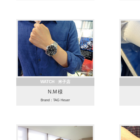
WATCH 米子店
N.M 様
Brand：TAG Heuer