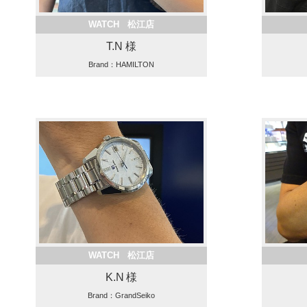
WATCH 松江店
T.N 様
Brand：HAMILTON
WATCH 松江店
K.N 様
Brand：GrandSeiko