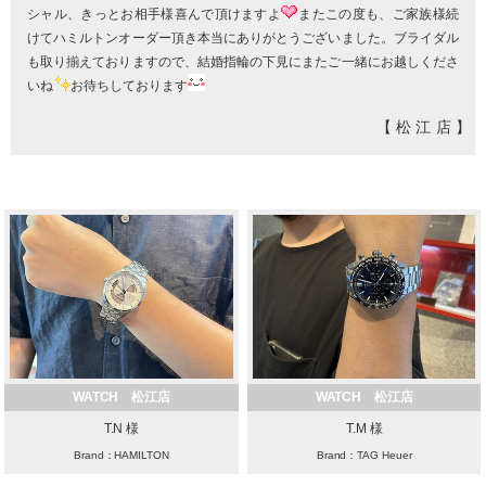
シャル、きっとお相手様喜んで頂けますよ
またこの度も、ご家族様続
けてハミルトンオーダー頂き本当にありがとうございました。ブライダル
も取り揃えておりますので、結婚指輪の下見にまたご一緒にお越しくださ
いね
お待ちしております
【松江店】
WATCH 松江店
WATCH 松江店
T.N 様
T.M 様
Brand：HAMILTON
Brand：TAG Heuer