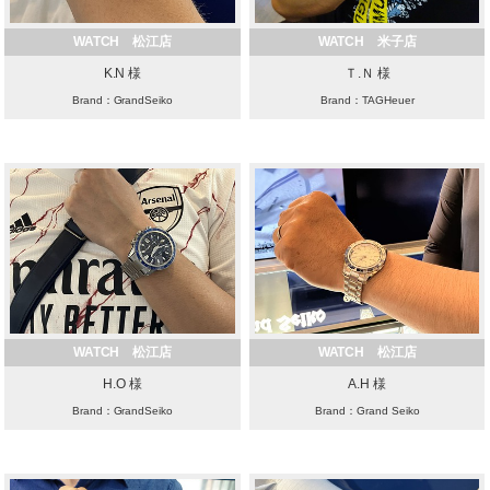
WATCH 松江店
WATCH 米子店
K.N 様
Ｔ.Ｎ 様
Brand：GrandSeiko
Brand：TAGHeuer
WATCH 松江店
WATCH 松江店
H.O 様
A.H 様
Brand：GrandSeiko
Brand：Grand Seiko