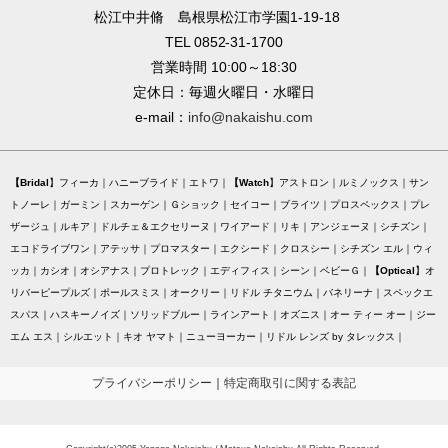
松江中井脩 島根県松江市学園1-19-18
TEL 0852-31-1700
営業時間 10:00～18:30
定休日：毎週火曜日・水曜日
e-mail：
info@nakaishu.com
Bridal
フィーカ
ハニーブライド
エトワ
Watch
アストロン
ルミノックス
サン
トノーレ
ガーミン
スカーゲン
Ｇショック
セイコー
ブライツ
プロスペックス
プレ
ザージュ
ルキア
ドルチェ＆エクセリーヌ
ワイアード
リキ
アンジェーヌ
シチズン
エコドライブワン
アテッサ
プロマスター
エクシード
クロスシー
シチズン エル
ウィ
ッカ
カシオ
オシアナス
プロトレック
エディフィス
シーン
ベビーＧ
Optical
オ
リバーピープルズ
ポールスミス
オークリー
リドル チタニウム
バネリーナ
スペックエ
スパス
ハスキーノイズ
ソリッドブルー
ラインアート
オズニス
オー ティー オー
ジー
エム エス
シルエット
キオ ヤマト
ニューヨーカー
リドル レンズ by タレックス
プライバシーポリシー
｜
特定商取引に関する表記