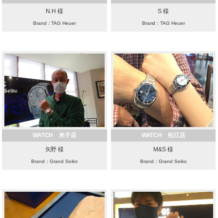
N.H 様
S 様
Brand：TAG Heuer
Brand：TAG Heuer
WATCH 米子店
WATCH 松江店
矢野 様
M&S 様
Brand：Grand Seiko
Brand：Grand Seiko