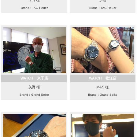
N.H 様
S 様
Brand：TAG Heuer
Brand：TAG Heuer
WATCH 米子店
WATCH 松江店
矢野 様
M&S 様
Brand：Grand Seiko
Brand：Grand Seiko