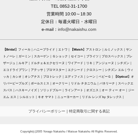
TEL 0852-31-1700
営業時間 10:00～18:30
定休日：毎週火曜日・水曜日
e-mail：
info@nakaishu.com
Bridal
フィーカ
ハニーブライド
エトワ
Watch
アストロン
ルミノックス
サン
トノーレ
ガーミン
スカーゲン
Ｇショック
セイコー
ブライツ
プロスペックス
プレ
ザージュ
ルキア
ドルチェ＆エクセリーヌ
ワイアード
リキ
アンジェーヌ
シチズン
エコドライブワン
アテッサ
プロマスター
エクシード
クロスシー
シチズン エル
ウィ
ッカ
カシオ
オシアナス
プロトレック
エディフィス
シーン
ベビーＧ
Optical
オ
リバーピープルズ
ポールスミス
オークリー
リドル チタニウム
バネリーナ
スペックエ
スパス
ハスキーノイズ
ソリッドブルー
ラインアート
オズニス
オー ティー オー
ジー
エム エス
シルエット
キオ ヤマト
ニューヨーカー
リドル レンズ by タレックス
プライバシーポリシー
｜
特定商取引に関する表記
Copyright(c)2005 Yonago Nakaishu / Matsue Nakaishu All Rights Reserved.