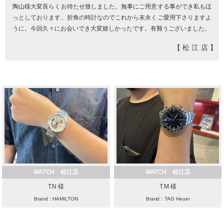
陶山様大変長らくお待たせ致しました。無事にご用意する事ができ私もほ
っとしております。折角の時計なのでこれから末永くご愛用下さりますよ
うに。今回久々にお会いでき大変嬉しかったです。有難うございました。
【松江店】
WATCH 松江店
WATCH 松江店
T.N 様
T.M 様
Brand：HAMILTON
Brand：TAG Heuer