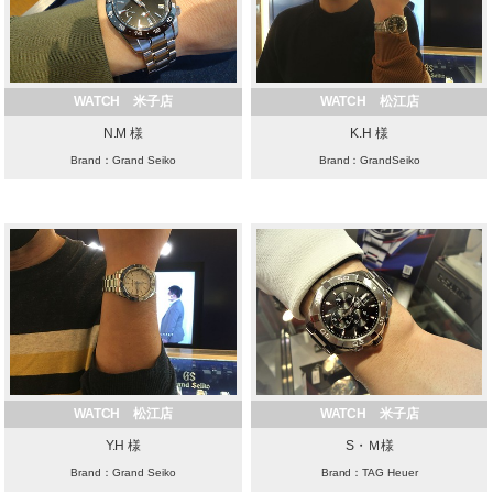
WATCH 米子店
WATCH 松江店
N.M 様
K.H 様
Brand：Grand Seiko
Brand：GrandSeiko
WATCH 松江店
WATCH 米子店
Y.H 様
S・Ｍ様
Brand：Grand Seiko
Brand：TAG Heuer