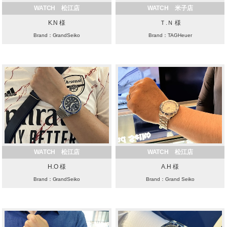
WATCH 松江店
WATCH 米子店
K.N 様
Ｔ.Ｎ 様
Brand：GrandSeiko
Brand：TAGHeuer
WATCH 松江店
WATCH 松江店
H.O 様
A.H 様
Brand：GrandSeiko
Brand：Grand Seiko