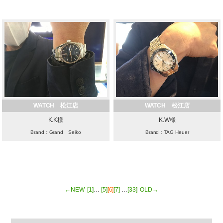
WATCH 松江店
WATCH 松江店
K.K様
K.W様
Brand：Grand Seiko
Brand：TAG Heuer
←NEW
[1]
…
[5]
[6]
[7]
…
[33]
OLD→