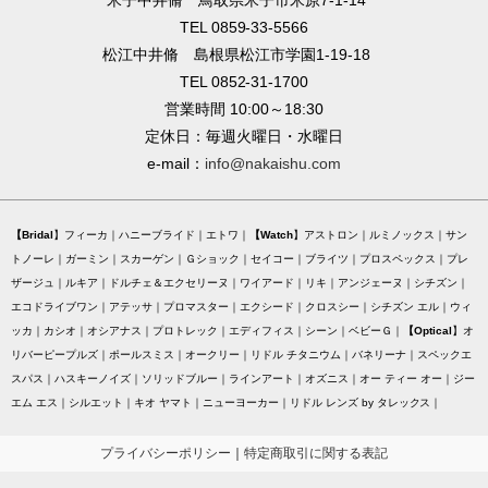
TEL 0859-33-5566
松江中井脩 島根県松江市学園1-19-18
TEL 0852-31-1700
営業時間 10:00～18:30
定休日：毎週火曜日・水曜日
e-mail：
info@nakaishu.com
Bridal
フィーカ
ハニーブライド
エトワ
Watch
アストロン
ルミノックス
サン
トノーレ
ガーミン
スカーゲン
Ｇショック
セイコー
ブライツ
プロスペックス
プレ
ザージュ
ルキア
ドルチェ＆エクセリーヌ
ワイアード
リキ
アンジェーヌ
シチズン
エコドライブワン
アテッサ
プロマスター
エクシード
クロスシー
シチズン エル
ウィ
ッカ
カシオ
オシアナス
プロトレック
エディフィス
シーン
ベビーＧ
Optical
オ
リバーピープルズ
ポールスミス
オークリー
リドル チタニウム
バネリーナ
スペックエ
スパス
ハスキーノイズ
ソリッドブルー
ラインアート
オズニス
オー ティー オー
ジー
エム エス
シルエット
キオ ヤマト
ニューヨーカー
リドル レンズ by タレックス
プライバシーポリシー
｜
特定商取引に関する表記