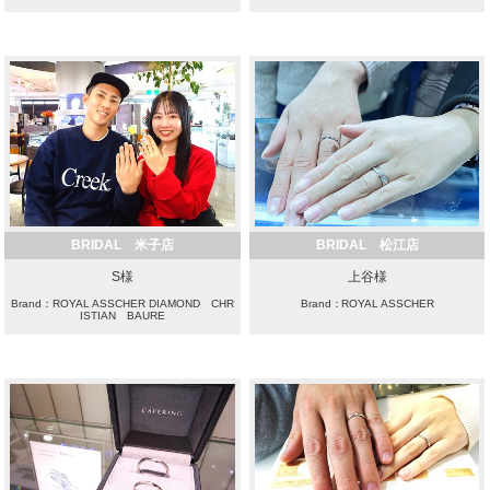
BRIDAL 米子店
BRIDAL 松江店
S様
上谷様
Brand：ROYAL ASSCHER DIAMOND CHR
Brand：ROYAL ASSCHER
ISTIAN BAURE