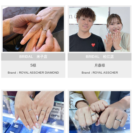
BRIDAL 米子店
BRIDAL 松江店
S様
月森様
Brand：ROYAL ASSCHER DIAMOND
Brand：ROYAL ASSCHER