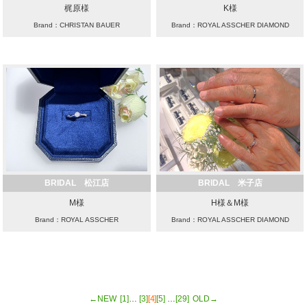
梶原様
K様
Brand：CHRISTAN BAUER
Brand：ROYAL ASSCHER DIAMOND
BRIDAL 松江店
BRIDAL 米子店
M様
H様＆M様
Brand：ROYAL ASSCHER
Brand：ROYAL ASSCHER DIAMOND
←NEW
[1]
…
[3]
[4]
[5]
…
[29]
OLD→