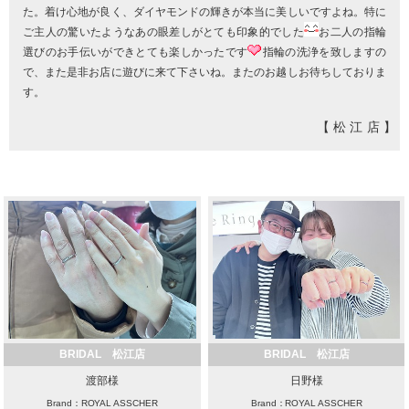
た。着け心地が良く、ダイヤモンドの輝きが本当に美しいですよね。特に
ご主人の驚いたようなあの眼差しがとても印象的でした
お二人の指輪
選びのお手伝いができとても楽しかったです
指輪の洗浄を致しますの
で、また是非お店に遊びに来て下さいね。またのお越しお待ちしておりま
す。
【松江店】
BRIDAL 松江店
BRIDAL 松江店
渡部様
日野様
Brand：ROYAL ASSCHER
Brand：ROYAL ASSCHER