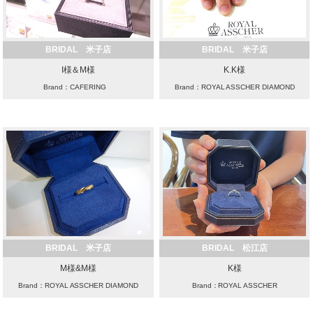
BRIDAL 米子店
BRIDAL 米子店
I様＆M様
K.K様
Brand：CAFERING
Brand：ROYAL ASSCHER DIAMOND
BRIDAL 米子店
BRIDAL 松江店
M様&M様
K様
Brand：ROYAL ASSCHER DIAMOND
Brand：ROYAL ASSCHER