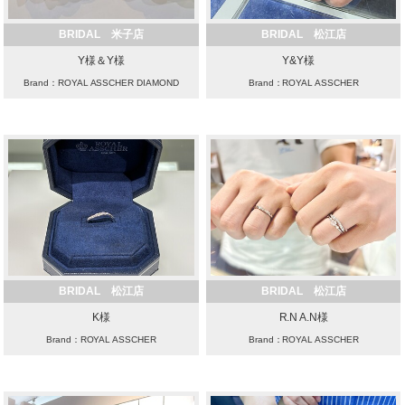
BRIDAL 米子店
BRIDAL 松江店
Y様＆Y様
Y&Y様
Brand：ROYAL ASSCHER DIAMOND
Brand：ROYAL ASSCHER
BRIDAL 松江店
BRIDAL 松江店
K様
R.N A.N様
Brand：ROYAL ASSCHER
Brand：ROYAL ASSCHER