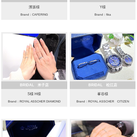
濱坂様
Y様
Brand：CAFERING
Brand：fika
BRIDAL 米子店
BRIDAL 松江店
S様 H様
峯谷様
Brand：ROYAL ASSCHER DIAMOND
Brand：ROYAL ASSCHER CITIZEN