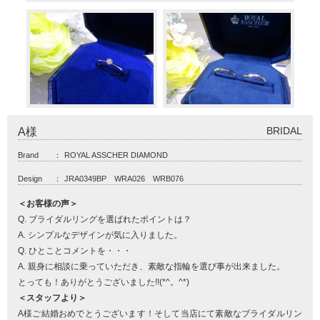
BRIDAL
A様
Brand
：
ROYAL ASSCHER DIAMOND
Design
：
JRA0349BP WRA026 WRB076
＜お客様の声＞
Q. ブライダルリングを選ばれたポイントは？
A. シンプルなデザインが気に入りました。
Q. ひとことコメントを・・・
A. 親身に相談に乗っていただき、素敵な指輪を選び事が出来ました。
とっても！ありがとうございました!!(*^。^*)
＜スタッフより＞
A様ご結婚おめでとうございます！そして当店にて素敵なブライダルリン