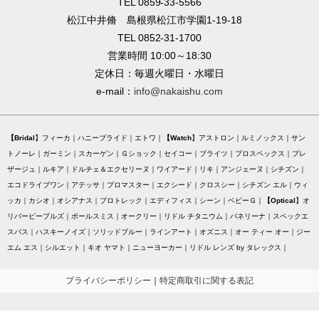
TEL 0859-33-5566
松江中井脩 島根県松江市学園1-19-18
TEL 0852-31-1700
営業時間 10:00～18:30
定休日：毎週火曜日・水曜日
e-mail：
info@nakaishu.com
Bridal
フィーカ
ハニーブライド
エトワ
Watch
アストロン
ルミノックス
サン
トノーレ
ガーミン
スカーゲン
Ｇショック
セイコー
ブライツ
プロスペックス
プレ
ザージュ
ルキア
ドルチェ＆エクセリーヌ
ワイアード
リキ
アンジェーヌ
シチズン
エコドライブワン
アテッサ
プロマスター
エクシード
クロスシー
シチズン エル
ウィ
ッカ
カシオ
オシアナス
プロトレック
エディフィス
シーン
ベビーＧ
Optical
オ
リバーピープルズ
ポールスミス
オークリー
リドル チタニウム
バネリーナ
スペックエ
スパス
ハスキーノイズ
ソリッドブルー
ラインアート
オズニス
オー ティー オー
ジー
エム エス
シルエット
キオ ヤマト
ニューヨーカー
リドル レンズ by タレックス
プライバシーポリシー
｜
特定商取引に関する表記