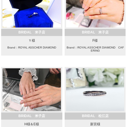
BRIDAL 米子店
BRIDAL 米子店
Ｙ様
F様
Brand：ROYAL ASSCHER DIAMOND
Brand：ROYAL ASSCHER DIAMOND CAF
ERING
BRIDAL 米子店
BRIDAL 松江店
H様＆E様
新宮様