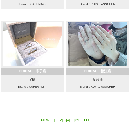
Brand：CAFERING
Brand：ROYAL ASSCHER
BRIDAL 米子店
BRIDAL 松江店
Y様
渡部様
Brand：CAFERING
Brand：ROYAL ASSCHER
←NEW
[1]
…
[2]
[3]
[4]
…
[29]
OLD→