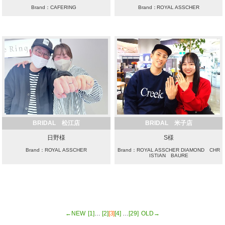
Brand：CAFERING
Brand：ROYAL ASSCHER
BRIDAL 松江店
BRIDAL 米子店
日野様
S様
Brand：ROYAL ASSCHER
Brand：ROYAL ASSCHER DIAMOND CHR
ISTIAN BAURE
←NEW
[1]
…
[2]
[3]
[4]
…
[29]
OLD→