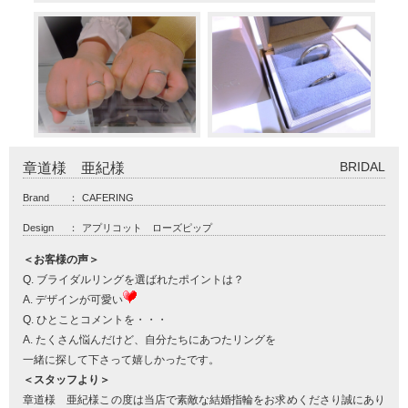
BRIDAL
章道様 亜紀様
Brand
：
CAFERING
Design
：
アプリコット ローズピップ
＜お客様の声＞
Q. ブライダルリングを選ばれたポイントは？
A. デザインが可愛い
Q. ひとことコメントを・・・
A. たくさん悩んだけど、自分たちにあつたリングを
一緒に探して下さって嬉しかったです。
＜スタッフより＞
章道様 亜紀様この度は当店で素敵な結婚指輪をお求めくださり誠にあり