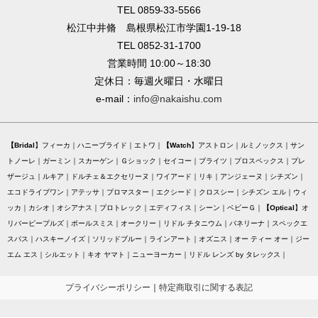
TEL 0859-33-5566
松江中井脩 島根県松江市学園1-19-18
TEL 0852-31-1700
営業時間 10:00～18:30
定休日：毎週火曜日・水曜日
e-mail：
info@nakaishu.com
Bridal
フィーカ
ハニーブライド
エトワ
Watch
アストロン
ルミノックス
サン
トノーレ
ガーミン
スカーゲン
Ｇショック
セイコー
ブライツ
プロスペックス
プレ
ザージュ
ルキア
ドルチェ＆エクセリーヌ
ワイアード
リキ
アンジェーヌ
シチズン
エコドライブワン
アテッサ
プロマスター
エクシード
クロスシー
シチズン エル
ウィ
ッカ
カシオ
オシアナス
プロトレック
エディフィス
シーン
ベビーＧ
Optical
オ
リバーピープルズ
ポールスミス
オークリー
リドル チタニウム
バネリーナ
スペックエ
スパス
ハスキーノイズ
ソリッドブルー
ラインアート
オズニス
オー ティー オー
ジー
エム エス
シルエット
キオ ヤマト
ニューヨーカー
リドル レンズ by タレックス
プライバシーポリシー
｜
特定商取引に関する表記