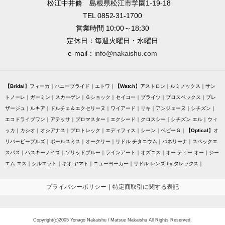
松江中井脩 島根県松江市学園1-19-18
TEL 0852-31-1700
営業時間 10:00～18:30
定休日：毎週火曜日・水曜日
e-mail：
info@nakaishu.com
Bridal
フィーカ
ハニーブライド
エトワ
Watch
アストロン
ルミノックス
サン
トノーレ
ガーミン
スカーゲン
Ｇショック
セイコー
ブライツ
プロスペックス
プレ
ザージュ
ルキア
ドルチェ＆エクセリーヌ
ワイアード
リキ
アンジェーヌ
シチズン
エコドライブワン
アテッサ
プロマスター
エクシード
クロスシー
シチズン エル
ウィ
ッカ
カシオ
オシアナス
プロトレック
エディフィス
シーン
ベビーＧ
Optical
オ
リバーピープルズ
ポールスミス
オークリー
リドル チタニウム
バネリーナ
スペックエ
スパス
ハスキーノイズ
ソリッドブルー
ラインアート
オズニス
オー ティー オー
ジー
エム エス
シルエット
キオ ヤマト
ニューヨーカー
リドル レンズ by タレックス
プライバシーポリシー
｜
特定商取引に関する表記
Copyright(c)2005 Yonago Nakaishu / Matsue Nakaishu All Rights Reserved.