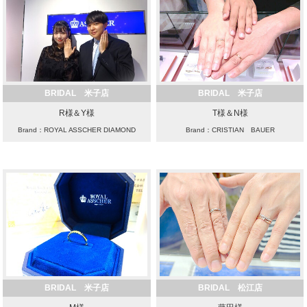
BRIDAL 米子店
BRIDAL 米子店
R様＆Y様
T様＆N様
Brand：ROYAL ASSCHER DIAMOND
Brand：CRISTIAN BAUER
BRIDAL 米子店
BRIDAL 松江店