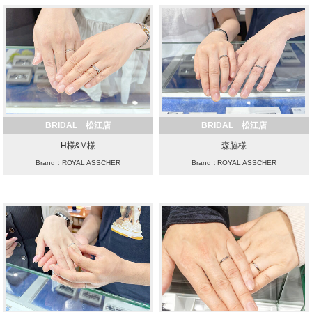
BRIDAL 松江店
BRIDAL 松江店
H様&M様
森脇様
Brand：ROYAL ASSCHER
Brand：ROYAL ASSCHER