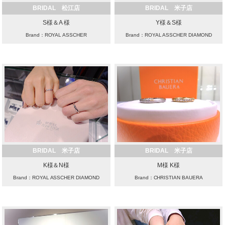
BRIDAL 松江店
BRIDAL 米子店
S様＆A 様
Y様＆S様
Brand：ROYAL ASSCHER
Brand：ROYAL ASSCHER DIAMOND
BRIDAL 米子店
BRIDAL 米子店
K様＆N様
M様 K様
Brand：ROYAL ASSCHER DIAMOND
Brand：CHRISTIAN BAUERA