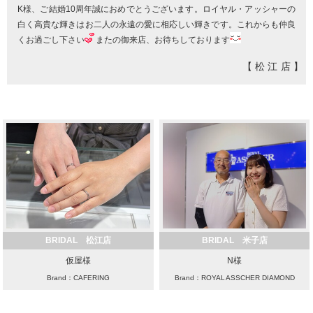
K様、ご結婚10周年誠におめでとうございます。ロイヤル・アッシャーの
白く高貴な輝きはお二人の永遠の愛に相応しい輝きです。これからも仲良
くお過ごし下さい
またの御来店、お待ちしております
【松江店】
BRIDAL 松江店
BRIDAL 米子店
仮屋様
N様
Brand：CAFERING
Brand：ROYAL ASSCHER DIAMOND