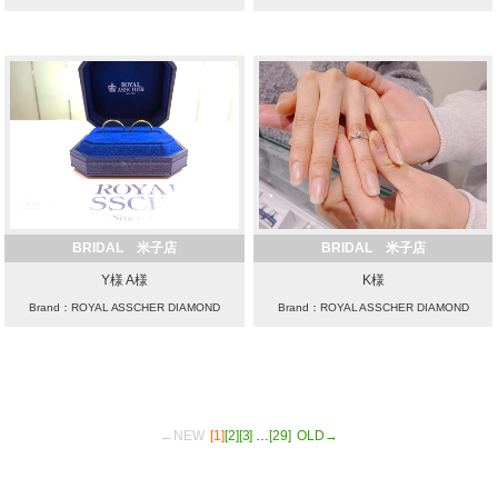
BRIDAL 米子店
BRIDAL 米子店
Y様 A様
K様
Brand：ROYAL ASSCHER DIAMOND
Brand：ROYAL ASSCHER DIAMOND
←NEW
[1]
[2]
[3]
…
[29]
OLD→