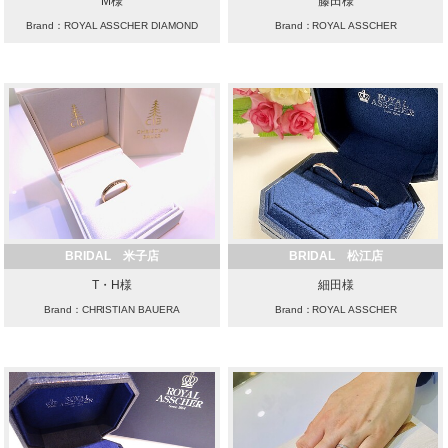
M様
藤田様
Brand：ROYAL ASSCHER DIAMOND
Brand：ROYAL ASSCHER
BRIDAL 米子店
BRIDAL 松江店
T・H様
細田様
Brand：CHRISTIAN BAUERA
Brand：ROYAL ASSCHER