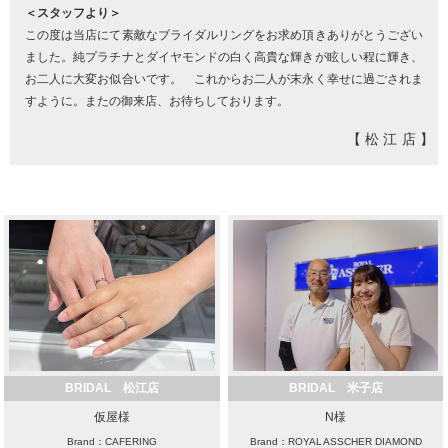
＜スタッフより＞
この度は当店にて素敵なブライダルリングをお求め頂きありがとうござい
ました。純プラチナとダイヤモンドの白く高貴な輝きが眩しい程に輝き、
お二人に大変お似合いです。 これからお二人が末永く幸せに過ごされま
すように。またの御来店、お待ちしております。
【松江店】
BRIDAL 松江店
BRIDAL 米子店
仮屋様
N様
Brand：CAFERING
Brand：ROYAL ASSCHER DIAMOND