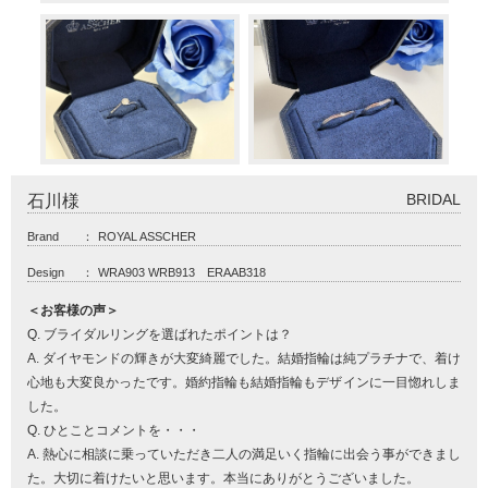
BRIDAL
石川様
Brand
：
ROYAL ASSCHER
Design
：
WRA903 WRB913 ERAAB318
＜お客様の声＞
Q. ブライダルリングを選ばれたポイントは？
A. ダイヤモンドの輝きが大変綺麗でした。結婚指輪は純プラチナで、着け
心地も大変良かったです。婚約指輪も結婚指輪もデザインに一目惚れしま
した。
Q. ひとことコメントを・・・
A. 熱心に相談に乗っていただき二人の満足いく指輪に出会う事ができまし
た。大切に着けたいと思います。本当にありがとうございました。