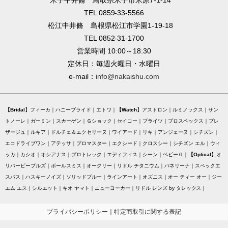
TEL 0859-33-5566
松江中井脩 島根県松江市学園1-19-18
TEL 0852-31-1700
営業時間 10:00～18:30
定休日：毎週火曜日・水曜日
e-mail：
info@nakaishu.com
Bridal
フィーカ
ハニーブライド
エトワ
Watch
アストロン
ルミノックス
サン
トノーレ
ガーミン
スカーゲン
Ｇショック
セイコー
ブライツ
プロスペックス
プレ
ザージュ
ルキア
ドルチェ＆エクセリーヌ
ワイアード
リキ
アンジェーヌ
シチズン
エコドライブワン
アテッサ
プロマスター
エクシード
クロスシー
シチズン エル
ウィ
ッカ
カシオ
オシアナス
プロトレック
エディフィス
シーン
ベビーＧ
Optical
オ
リバーピープルズ
ポールスミス
オークリー
リドル チタニウム
バネリーナ
スペックエ
スパス
ハスキーノイズ
ソリッドブルー
ラインアート
オズニス
オー ティー オー
ジー
エム エス
シルエット
キオ ヤマト
ニューヨーカー
リドル レンズ by タレックス
プライバシーポリシー
｜
特定商取引に関する表記