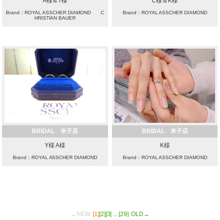
A様＆T様
C様＆K様
Brand：ROYAL ASSCHER DIAMOND C
Brand：ROYAL ASSCHER DIAMOND
HRISTIAN BAUER
BRIDAL 米子店
BRIDAL 米子店
Y様 A様
K様
Brand：ROYAL ASSCHER DIAMOND
Brand：ROYAL ASSCHER DIAMOND
←NEW
[1]
[2]
[3]
…
[29]
OLD→