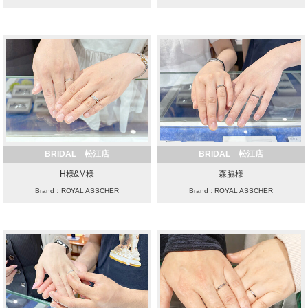
BRIDAL 松江店
BRIDAL 松江店
H様&M様
森脇様
Brand：ROYAL ASSCHER
Brand：ROYAL ASSCHER