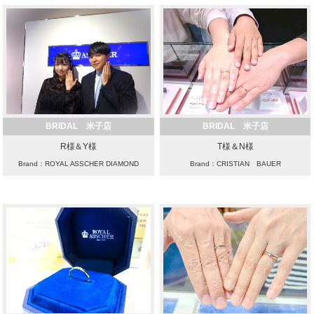
BRIDAL 米子店
BRIDAL 米子店
R様＆Y様
T様＆N様
Brand：ROYAL ASSCHER DIAMOND
Brand：CRISTIAN BAUER