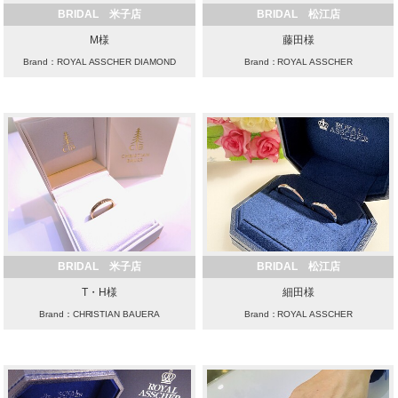
BRIDAL 米子店
BRIDAL 松江店
M様
藤田様
Brand：ROYAL ASSCHER DIAMOND
Brand：ROYAL ASSCHER
BRIDAL 米子店
BRIDAL 松江店
T・H様
細田様
Brand：CHRISTIAN BAUERA
Brand：ROYAL ASSCHER