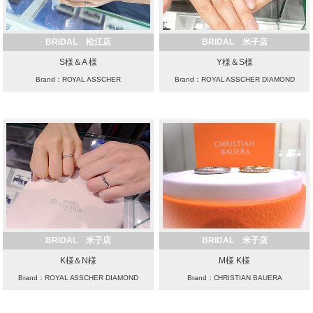
BRIDAL 松江店
BRIDAL 米子店
S様＆A 様
Y様＆S様
Brand：ROYAL ASSCHER
Brand：ROYAL ASSCHER DIAMOND
BRIDAL 米子店
BRIDAL 米子店
K様＆N様
M様 K様
Brand：ROYAL ASSCHER DIAMOND
Brand：CHRISTIAN BAUERA