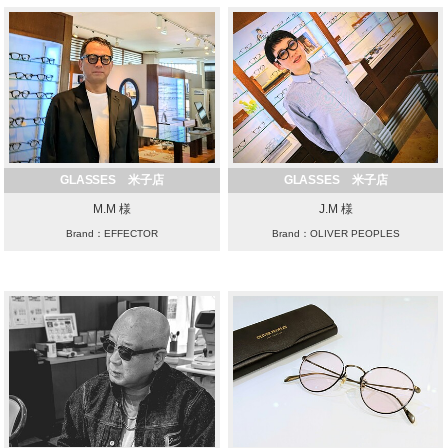
GLASSES 米子店
GLASSES 米子店
M.M 様
J.M 様
Brand：EFFECTOR
Brand：OLIVER PEOPLES