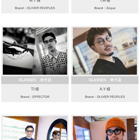
M.Y 様
Y.M 様
Brand：OLIVER PEOPLES
Brand：Zeque
GLASSES 米子店
GLASSES 米子店
T.I 様
A.Y 様
Brand：EFFECTOR
Brand：OLIVER PEOPLES