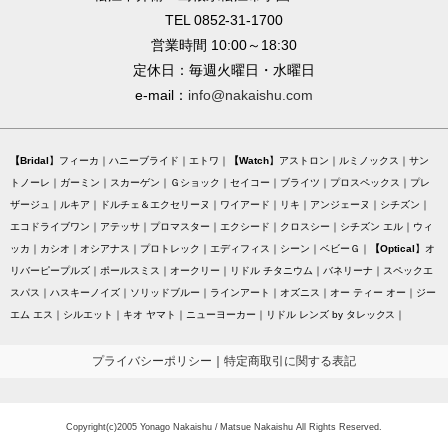
TEL 0852-31-1700
営業時間 10:00～18:30
定休日：毎週火曜日・水曜日
e-mail：
info@nakaishu.com
Bridal
フィーカ
ハニーブライド
エトワ
Watch
アストロン
ルミノックス
サン
トノーレ
ガーミン
スカーゲン
Ｇショック
セイコー
ブライツ
プロスペックス
プレ
ザージュ
ルキア
ドルチェ＆エクセリーヌ
ワイアード
リキ
アンジェーヌ
シチズン
エコドライブワン
アテッサ
プロマスター
エクシード
クロスシー
シチズン エル
ウィ
ッカ
カシオ
オシアナス
プロトレック
エディフィス
シーン
ベビーＧ
Optical
オ
リバーピープルズ
ポールスミス
オークリー
リドル チタニウム
バネリーナ
スペックエ
スパス
ハスキーノイズ
ソリッドブルー
ラインアート
オズニス
オー ティー オー
ジー
エム エス
シルエット
キオ ヤマト
ニューヨーカー
リドル レンズ by タレックス
プライバシーポリシー
｜
特定商取引に関する表記
Copyright(c)2005 Yonago Nakaishu / Matsue Nakaishu All Rights Reserved.