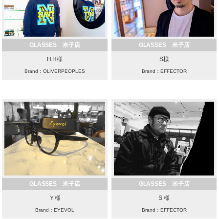
GLASSES 米子店
GLASSES 米子店
H.H様
S様
Brand：OLIVERPEOPLES
Brand：EFFECTOR
GLASSES 米子店
GLASSES 米子店
Ｙ様
S 様
Brand：EYEVOL
Brand：EFFECTOR