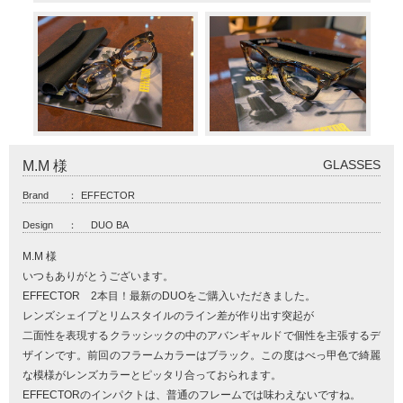
GLASSES
M.M 様
Brand
：
EFFECTOR
Design
：
DUO BA
M.M 様
いつもありがとうございます。
EFFECTOR 2本目！最新のDUOをご購入いただきました。
レンズシェイプとリムスタイルのライン差が作り出す突起が
二面性を表現するクラッシックの中のアバンギャルドで個性を主張するデ
ザインです。前回のフラームカラーはブラック。この度はべっ甲色で綺麗
な模様がレンズカラーとピッタリ合っておられます。
EFFECTORのインパクトは、普通のフレームでは味わえないですね。