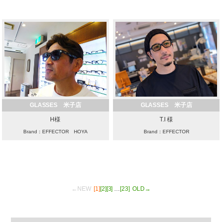
GLASSES 米子店
GLASSES 米子店
H様
T.I 様
Brand：EFFECTOR HOYA
Brand：EFFECTOR
←NEW
[1]
[2]
[3]
…
[23]
OLD→