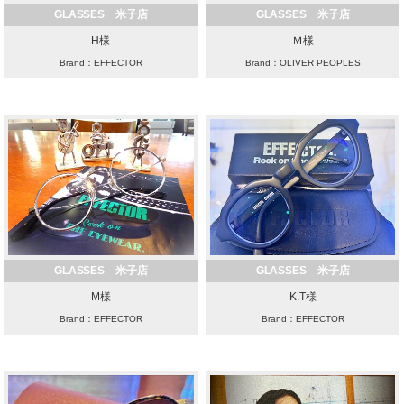
GLASSES 米子店
GLASSES 米子店
H様
Ｍ様
Brand：EFFECTOR
Brand：OLIVER PEOPLES
GLASSES 米子店
GLASSES 米子店
M様
K.T様
Brand：EFFECTOR
Brand：EFFECTOR