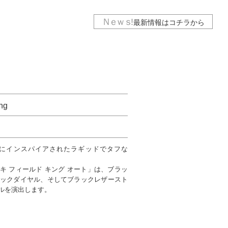
Ｎｅｗｓ
!
最新情報は
コチラから
ng
にインスパイアされたラギッドでタフな
キ フィールド キング オート」は、ブラッ
ラックダイヤル、そしてブラックレザースト
ルを演出します。