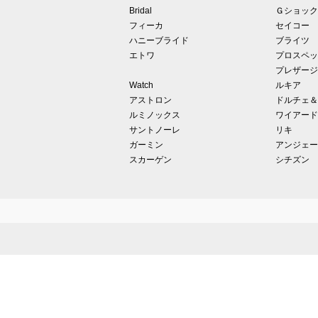
Bridal
Ｇショック
フィーカ
セイコー
ハニーブライド
ブライツ
エトワ
プロスペッ
プレザージ
Watch
ルキア
アストロン
ドルチェ＆
ルミノックス
ワイアード
サントノーレ
リキ
ガーミン
アンジェー
スカーゲン
シチズン