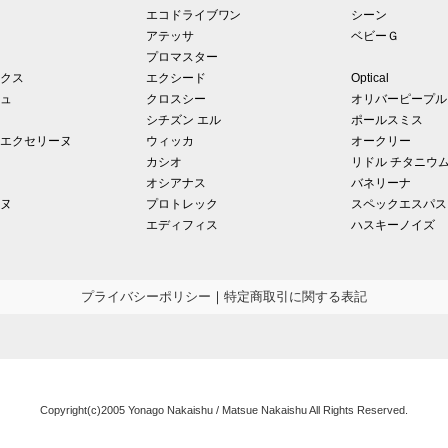
エコドライブワン
シーン
アテッサ
ベビーＧ
プロマスター
クス
エクシード
Optical
ュ
クロスシー
オリバーピープル
シチズン エル
ポールスミス
エクセリーヌ
ウィッカ
オークリー
カシオ
リドル チタニウ
オシアナス
バネリーナ
ヌ
プロトレック
スペックエスパス
エディフィス
ハスキーノイズ
プライバシーポリシー
｜
特定商取引に関する表記
Copyright(c)2005 Yonago Nakaishu / Matsue Nakaishu All Rights Reserved.