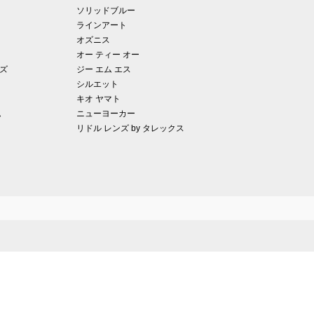
ソリッドブルー
ラインアート
オズニス
オー ティー オー
ズ
ジー エム エス
シルエット
キオ ヤマト
ム
ニューヨーカー
リドル レンズ by タレックス