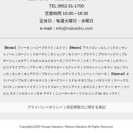
TEL 0852-31-1700
営業時間 10:00～18:30
定休日：毎週火曜日・水曜日
e-mail：
info@nakaishu.com
Bridal
フィーカ
ハニーブライド
エトワ
Watch
アストロン
ルミノックス
サン
トノーレ
ガーミン
スカーゲン
Ｇショック
セイコー
ブライツ
プロスペックス
プレ
ザージュ
ルキア
ドルチェ＆エクセリーヌ
ワイアード
リキ
アンジェーヌ
シチズン
エコドライブワン
アテッサ
プロマスター
エクシード
クロスシー
シチズン エル
ウィ
ッカ
カシオ
オシアナス
プロトレック
エディフィス
シーン
ベビーＧ
Optical
オ
リバーピープルズ
ポールスミス
オークリー
リドル チタニウム
バネリーナ
スペックエ
スパス
ハスキーノイズ
ソリッドブルー
ラインアート
オズニス
オー ティー オー
ジー
エム エス
シルエット
キオ ヤマト
ニューヨーカー
リドル レンズ by タレックス
プライバシーポリシー
｜
特定商取引に関する表記
Copyright(c)2005 Yonago Nakaishu / Matsue Nakaishu All Rights Reserved.