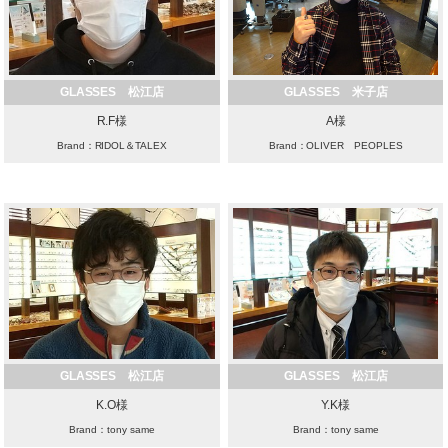
GLASSES 松江店
GLASSES 米子店
R.F様
A様
Brand：RIDOL＆TALEX
Brand：OLIVER PEOPLES
GLASSES 松江店
GLASSES 松江店
K.O様
Y.K様
Brand：tony same
Brand：tony same