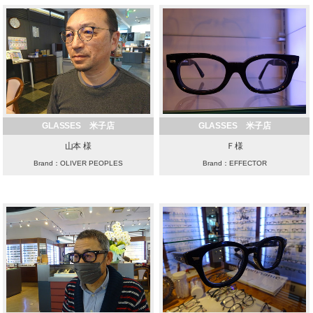
GLASSES 米子店
GLASSES 米子店
山本 様
Ｆ様
Brand：OLIVER PEOPLES
Brand：EFFECTOR