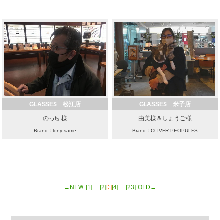
GLASSES 松江店
GLASSES 米子店
のっち 様
由美様＆しょうご様
Brand：tony same
Brand：OLIVER PEOPULES
←NEW
[1]
…
[2]
[3]
[4]
…
[23]
OLD→