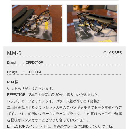
GLASSES
M.M 様
Brand
：
EFFECTOR
Design
：
DUO BA
M.M 様
いつもありがとうございます。
EFFECTOR 2本目！最新のDUOをご購入いただきました。
レンズシェイプとリムスタイルのライン差が作り出す突起が
二面性を表現するクラッシックの中のアバンギャルドで個性を主張するデ
ザインです。前回のフラームカラーはブラック。この度はべっ甲色で綺麗
な模様がレンズカラーとピッタリ合っておられます。
EFFECTORのインパクトは、普通のフレームでは味わえないですね。