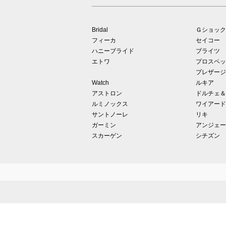
Bridal
Ｇショック
フィーカ
セイコー
ハニーブライド
ブライツ
エトワ
プロスペッ
プレザージ
Watch
ルキア
アストロン
ドルチェ＆
ルミノックス
ワイアード
サントノーレ
リキ
ガーミン
アンジェー
スカーゲン
シチズン