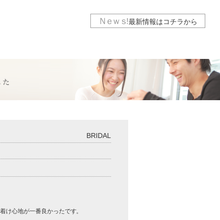
Ｎｅｗｓ
!
最新情報は
コチラから
BRIDAL
た着け心地が一番良かったです。