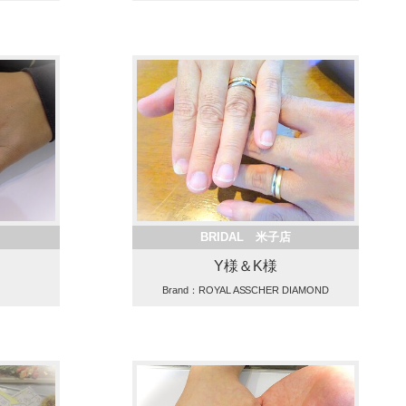
BRIDAL 米子店
Y様＆K様
Brand：ROYAL ASSCHER DIAMOND