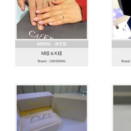
BRIDAL 米子店
M様＆K様
Brand：CAFERING
Bran