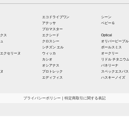
エコドライブワン
シーン
アテッサ
ベビーＧ
プロマスター
クス
エクシード
Optical
ュ
クロスシー
オリバーピープル
シチズン エル
ポールスミス
エクセリーヌ
ウィッカ
オークリー
カシオ
リドル チタニウ
オシアナス
バネリーナ
ヌ
プロトレック
スペックエスパス
エディフィス
ハスキーノイズ
プライバシーポリシー
｜
特定商取引に関する表記