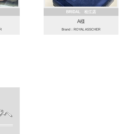
BRIDAL 松江店
A様
R
Brand：ROYAL ASSCHER