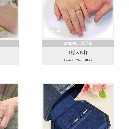
BRIDAL 米子店
T様＆N様
Brand：CAFERING