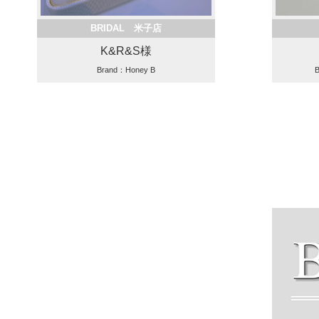
BRIDAL 米子店
K&R&S様
Brand：Honey B