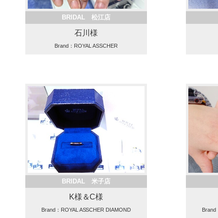
BRIDAL 松江店
石川様
Brand：ROYAL ASSCHER
BRIDAL 米子店
K様＆C様
Brand：ROYAL ASSCHER DIAMOND
Bran