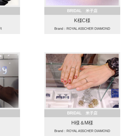
BRIDAL 米子店
K様C様
R
Brand：ROYAL ASSCHER DIAMOND
BRIDAL 米子店
H様＆M様
Brand：ROYAL ASSCHER DIAMOND