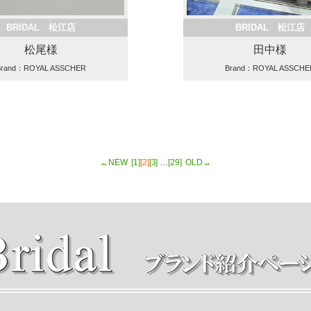
BRIDAL 松江店
BRIDAL 松江店
松尾様
田中様
Brand：ROYAL ASSCHER
Brand：ROYAL ASSCHE
←NEW
[1]
[2]
[3]
…
[29]
OLD→