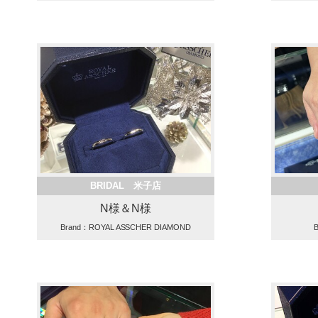
BRIDAL 米子店
N様＆N様
Brand：ROYAL ASSCHER DIAMOND