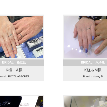
BRIDAL 松江店
BRIDAL 米子店
K様 A様
K様＆M様
Brand：ROYAL ASSCHER
Brand：Honey B