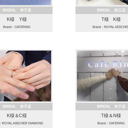
BRIDAL 米子店
BRIDAL 松江店
K様 Y様
T様 K様
Brand：CAFERING
Brand：ROYAL ASSCHE
BRIDAL 米子店
BRIDAL 米子店
K様＆C様
T様＆N様
d：ROYAL ASSCHER DIAMOND
Brand：CAFERING