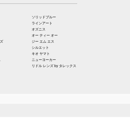
ソリッドブルー
ラインアート
オズニス
オー ティー オー
ズ
ジー エム エス
シルエット
キオ ヤマト
ム
ニューヨーカー
リドル レンズ by タレックス