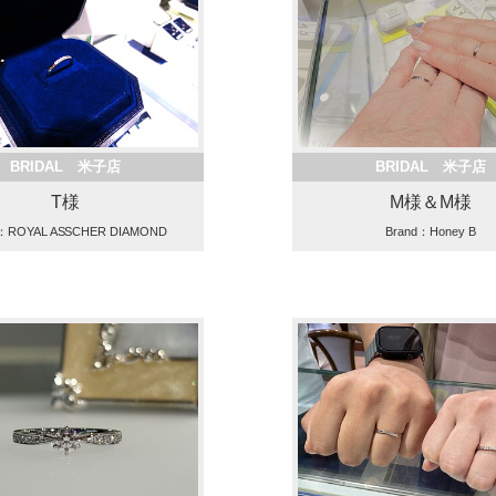
BRIDAL 米子店
BRIDAL 米子店
T様
M様＆M様
d：ROYAL ASSCHER DIAMOND
Brand：Honey B