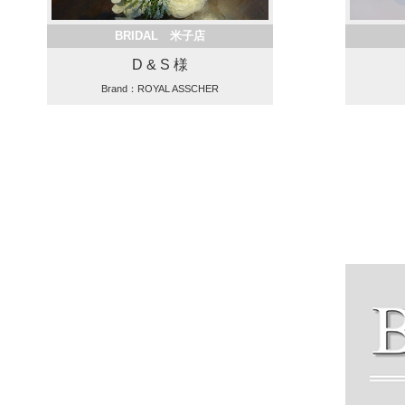
BRIDAL 米子店
D & S 様
Brand：ROYAL ASSCHER