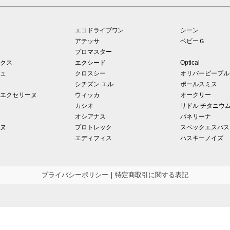
エコドライブワン
シーン
アテッサ
ベビーＧ
プロマスター
クス
エクシード
Optical
ュ
クロスシー
オリバーピープル
シチズン エル
ポールスミス
エクセリーヌ
ウィッカ
オークリー
カシオ
リドル チタニウ
オシアナス
バネリーナ
ヌ
プロトレック
スペックエスパス
エディフィス
ハスキーノイズ
プライバシーポリシー
｜
特定商取引に関する表記