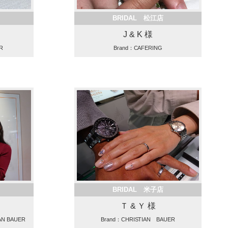
BRIDAL 松江店
J & K 様
R
Brand：CAFERING
BRIDAL 米子店
Ｔ & Ｙ 様
AN BAUER
Brand：CHRISTIAN BAUER