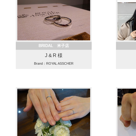
BRIDAL 米子店
J & R 様
Brand：ROYAL ASSCHER