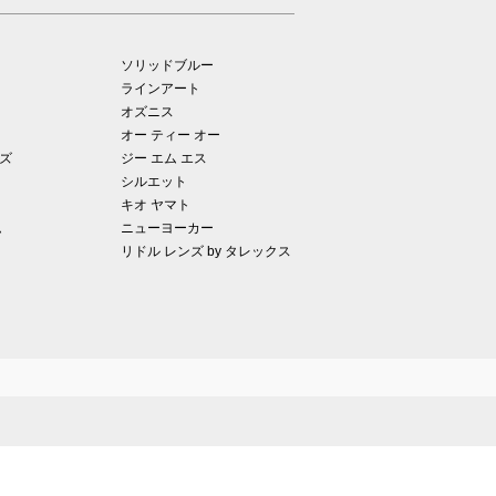
ソリッドブルー
ラインアート
オズニス
オー ティー オー
ズ
ジー エム エス
シルエット
キオ ヤマト
ム
ニューヨーカー
リドル レンズ by タレックス