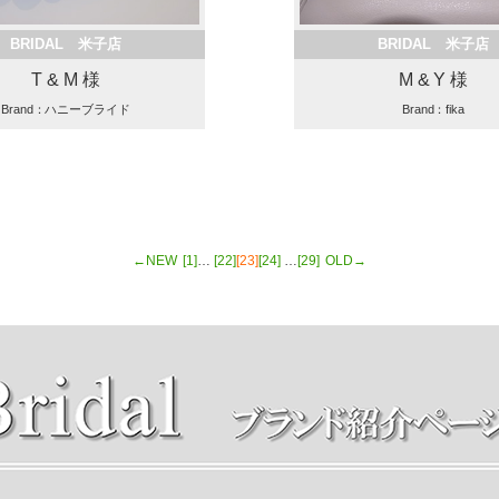
BRIDAL 米子店
BRIDAL 米子店
T & M 様
M & Y 様
Brand：ハニーブライド
Brand：fika
←NEW
[1]
…
[22]
[23]
[24]
…
[29]
OLD→