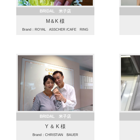
BRIDAL 米子店
M＆K 様
Brand：ROYAL ASSCHER /CAFE RING
BRIDAL 米子店
Y ＆ K 様
Brand：CHRISTIAN BAUER