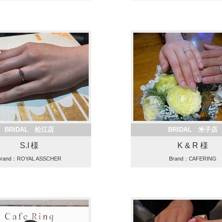
BRIDAL 松江店
BRIDAL 米子店
S.I 様
K & R 様
Brand：ROYAL ASSCHER
Brand：CAFERING