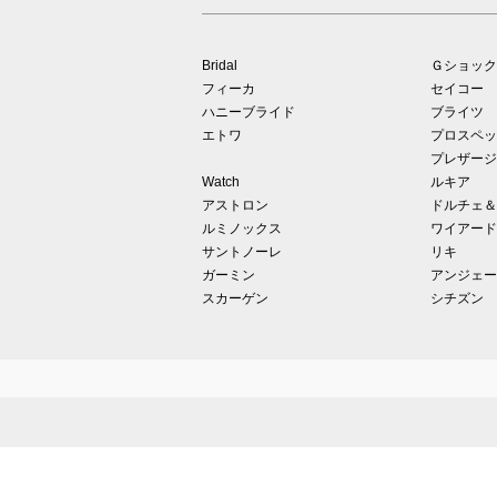
Bridal
Ｇショック
フィーカ
セイコー
ハニーブライド
ブライツ
エトワ
プロスペッ
プレザージ
Watch
ルキア
アストロン
ドルチェ＆
ルミノックス
ワイアード
サントノーレ
リキ
ガーミン
アンジェー
スカーゲン
シチズン