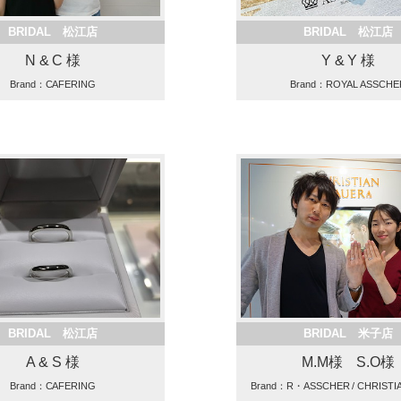
BRIDAL 松江店
BRIDAL 松江店
N & C 様
Y & Y 様
Brand：CAFERING
Brand：ROYAL ASSCHE
BRIDAL 松江店
BRIDAL 米子店
A & S 様
M.M様 S.O様
Brand：CAFERING
Brand：R・ASSCHER / CHRISTI