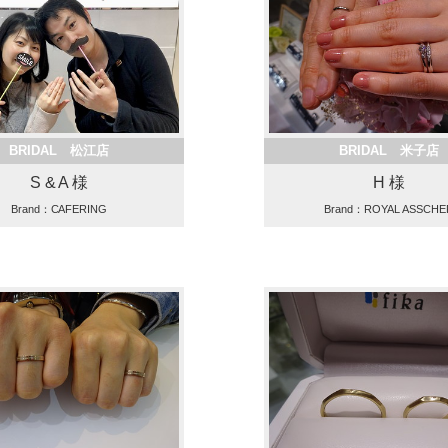
BRIDAL 松江店
BRIDAL 米子店
S & A 様
H 様
Brand：CAFERING
Brand：ROYAL ASSCHE