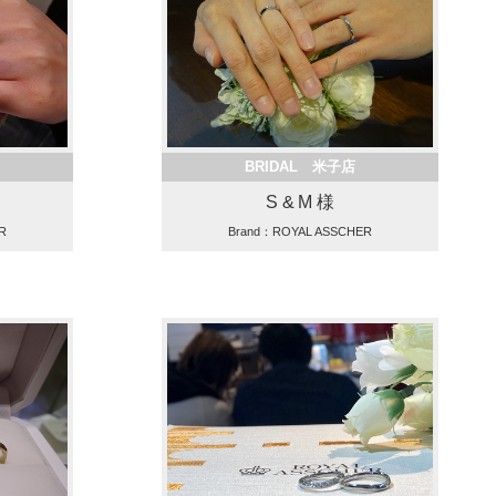
BRIDAL 米子店
S & M 様
R
Brand：ROYAL ASSCHER