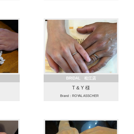
BRIDAL 松江店
T & Y 様
Brand：ROYAL ASSCHER