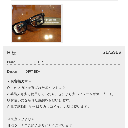
GLASSES
H 様
Brand
：
EFFECTOR
Design
：
DIRT BK+
＜お客様の声＞
Q.このメガネを選ばれたポイントは？
A.芸能人も多く使用していたり、なにより太いフレームが気に入った
Q.お使いになられた感想をお願いします。
A.見て感動!! やっぱりカッコイイ、大切に使います。
＜スタッフより＞
Ｈ様ＤＩＲＴご購入ありがとうございます。