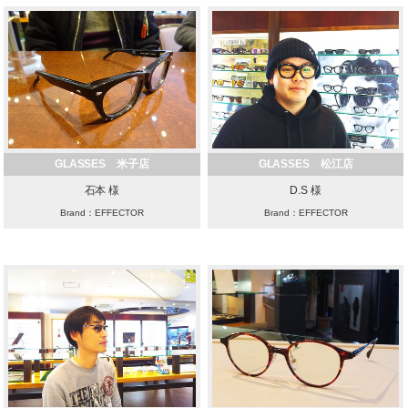
GLASSES 米子店
GLASSES 松江店
石本 様
D.S 様
Brand：EFFECTOR
Brand：EFFECTOR