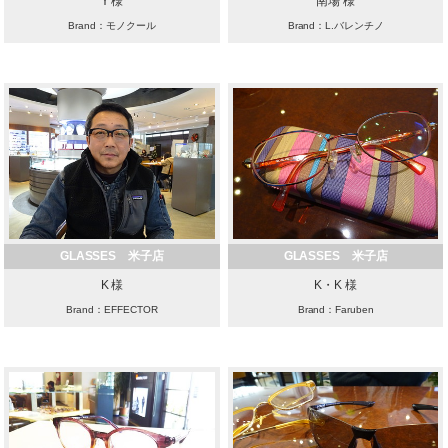
Y 様
南場 様
Brand：モノクール
Brand：L.バレンチノ
GLASSES 米子店
GLASSES 米子店
K 様
K・K 様
Brand：EFFECTOR
Brand：Faruben