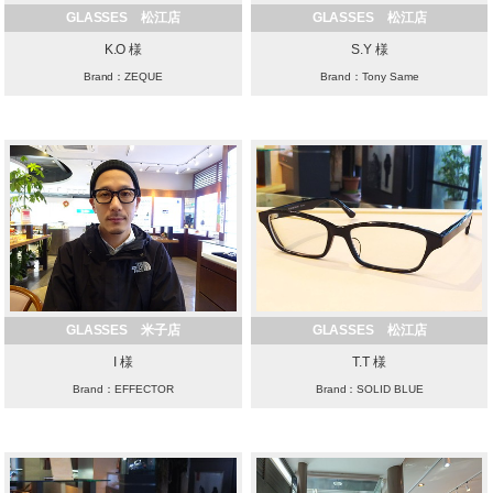
GLASSES 松江店
GLASSES 松江店
K.O 様
S.Y 様
Brand：ZEQUE
Brand：Tony Same
GLASSES 米子店
GLASSES 松江店
I 様
T.T 様
Brand：EFFECTOR
Brand：SOLID BLUE