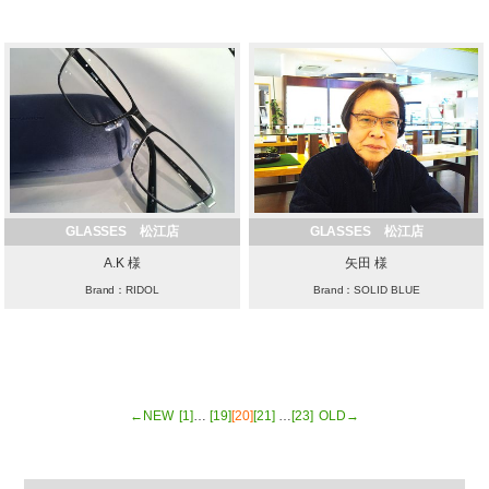
GLASSES 松江店
GLASSES 松江店
A.K 様
矢田 様
Brand：RIDOL
Brand：SOLID BLUE
←NEW
[1]
…
[19]
[20]
[21]
…
[23]
OLD→