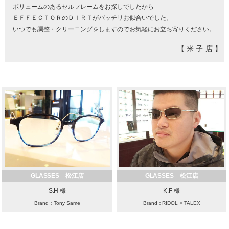
ボリュームのあるセルフレームをお探しでしたから
ＥＦＦＥＣＴＯＲのＤＩＲＴがバッチリお似合いでした。
いつでも調整・クリーニングをしますのでお気軽にお立ち寄りください。
【米子店】
GLASSES 松江店
GLASSES 松江店
S.H 様
K.F 様
Brand：Tony Same
Brand：RIDOL × TALEX