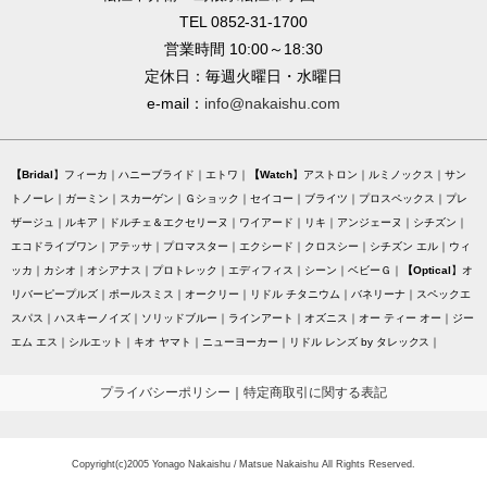
TEL 0852-31-1700
営業時間 10:00～18:30
定休日：毎週火曜日・水曜日
e-mail：
info@nakaishu.com
Bridal
フィーカ
ハニーブライド
エトワ
Watch
アストロン
ルミノックス
サン
トノーレ
ガーミン
スカーゲン
Ｇショック
セイコー
ブライツ
プロスペックス
プレ
ザージュ
ルキア
ドルチェ＆エクセリーヌ
ワイアード
リキ
アンジェーヌ
シチズン
エコドライブワン
アテッサ
プロマスター
エクシード
クロスシー
シチズン エル
ウィ
ッカ
カシオ
オシアナス
プロトレック
エディフィス
シーン
ベビーＧ
Optical
オ
リバーピープルズ
ポールスミス
オークリー
リドル チタニウム
バネリーナ
スペックエ
スパス
ハスキーノイズ
ソリッドブルー
ラインアート
オズニス
オー ティー オー
ジー
エム エス
シルエット
キオ ヤマト
ニューヨーカー
リドル レンズ by タレックス
プライバシーポリシー
｜
特定商取引に関する表記
Copyright(c)2005 Yonago Nakaishu / Matsue Nakaishu All Rights Reserved.