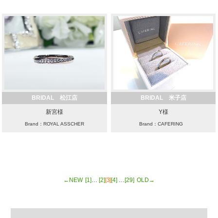
BRIDAL 松江店
BRIDAL 米子店
新宮様
Y様
Brand：ROYAL ASSCHER
Brand：CAFERING
←NEW
[1]
…
[2]
[3]
[4]
…
[29]
OLD→