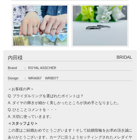
BRIDAL
内田様
Brand
：
ROYAL ASSCHER
Design
：
WRA067 WRB077
＜お客様の声＞
Q. ブライダルリングを選ばれたポイントは？
A. ダイヤの輝きが細かく美しかったところが決め手となりました。
Q. ひとことコメントを・・・
A. 大切に使っていきます。
＜スタッフより＞
この度はご結婚おめでとうございます！そして結婚指輪をお求め頂き誠に
ありがとうございます。カーブに沿うようセッティングされたメレダイヤ