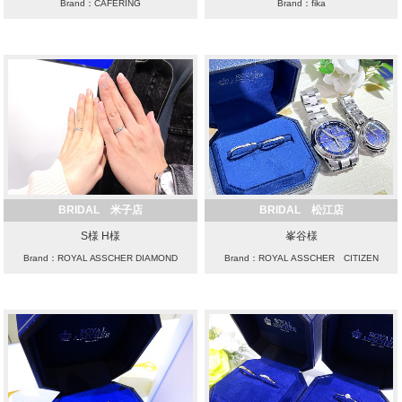
Brand：CAFERING
Brand：fika
BRIDAL 米子店
BRIDAL 松江店
S様 H様
峯谷様
Brand：ROYAL ASSCHER DIAMOND
Brand：ROYAL ASSCHER CITIZEN