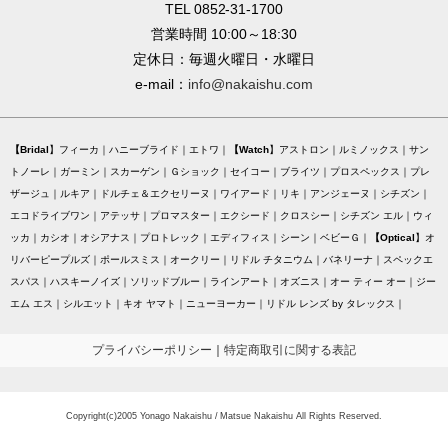
TEL 0852-31-1700
営業時間 10:00～18:30
定休日：毎週火曜日・水曜日
e-mail：
info@nakaishu.com
Bridal
フィーカ
ハニーブライド
エトワ
Watch
アストロン
ルミノックス
サン
トノーレ
ガーミン
スカーゲン
Ｇショック
セイコー
ブライツ
プロスペックス
プレ
ザージュ
ルキア
ドルチェ＆エクセリーヌ
ワイアード
リキ
アンジェーヌ
シチズン
エコドライブワン
アテッサ
プロマスター
エクシード
クロスシー
シチズン エル
ウィ
ッカ
カシオ
オシアナス
プロトレック
エディフィス
シーン
ベビーＧ
Optical
オ
リバーピープルズ
ポールスミス
オークリー
リドル チタニウム
バネリーナ
スペックエ
スパス
ハスキーノイズ
ソリッドブルー
ラインアート
オズニス
オー ティー オー
ジー
エム エス
シルエット
キオ ヤマト
ニューヨーカー
リドル レンズ by タレックス
プライバシーポリシー
｜
特定商取引に関する表記
Copyright(c)2005 Yonago Nakaishu / Matsue Nakaishu All Rights Reserved.