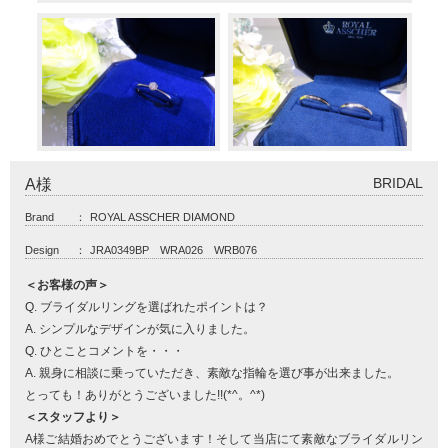
BRIDAL
A様
Brand
：
ROYAL ASSCHER DIAMOND
Design
：
JRA0349BP WRA026 WRB076
＜お客様の声＞
Q. ブライダルリングを選ばれたポイントは？
A. シンプルなデザインが気に入りました。
Q. ひとことコメントを・・・
A. 親身に相談に乗っていただき、素敵な指輪を選び事が出来ました。
とっても！ありがとうございました!!(*^。^*)
＜スタッフより＞
A様ご結婚おめでとうございます！そして当店にて素敵なブライダルリン