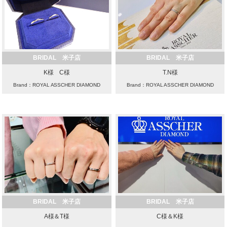
BRIDAL 米子店
BRIDAL 米子店
K様 C様
T.N様
Brand：ROYAL ASSCHER DIAMOND
Brand：ROYAL ASSCHER DIAMOND
BRIDAL 米子店
BRIDAL 米子店
A様＆T様
C様＆K様