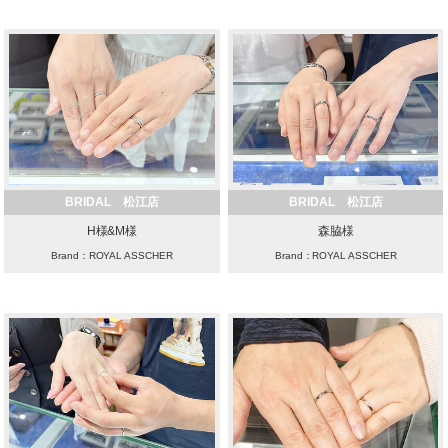
BRIDAL 松江店
BRIDAL 松江店
H様&M様
森脇様
Brand：ROYAL ASSCHER
Brand：ROYAL ASSCHER