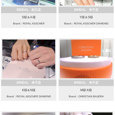
BRIDAL 松江店
BRIDAL 米子店
S様＆A 様
Y様＆S様
Brand：ROYAL ASSCHER
Brand：ROYAL ASSCHER DIAMOND
BRIDAL 米子店
BRIDAL 米子店
K様＆N様
M様 K様
Brand：ROYAL ASSCHER DIAMOND
Brand：CHRISTIAN BAUERA