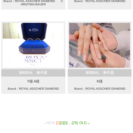
Brand：ROYAL ASSCHER DIAMOND C
Brand：ROYAL ASSCHER DIAMOND
HRISTIAN BAUER
BRIDAL 米子店
BRIDAL 米子店
Y様 A様
K様
Brand：ROYAL ASSCHER DIAMOND
Brand：ROYAL ASSCHER DIAMOND
←NEW
[1]
[2]
[3]
…
[29]
OLD→