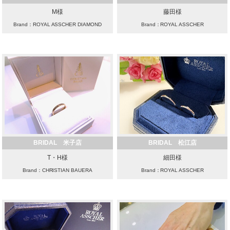
M様
藤田様
Brand：ROYAL ASSCHER DIAMOND
Brand：ROYAL ASSCHER
BRIDAL 米子店
BRIDAL 松江店
T・H様
細田様
Brand：CHRISTIAN BAUERA
Brand：ROYAL ASSCHER