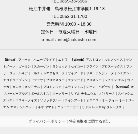
TEL 0859-33-5566
松江中井脩 島根県松江市学園1-19-18
TEL 0852-31-1700
営業時間 10:00～18:30
定休日：毎週火曜日・水曜日
e-mail：
info@nakaishu.com
Bridal
フィーカ
ハニーブライド
エトワ
Watch
アストロン
ルミノックス
サン
トノーレ
ガーミン
スカーゲン
Ｇショック
セイコー
ブライツ
プロスペックス
プレ
ザージュ
ルキア
ドルチェ＆エクセリーヌ
ワイアード
リキ
アンジェーヌ
シチズン
エコドライブワン
アテッサ
プロマスター
エクシード
クロスシー
シチズン エル
ウィ
ッカ
カシオ
オシアナス
プロトレック
エディフィス
シーン
ベビーＧ
Optical
オ
リバーピープルズ
ポールスミス
オークリー
リドル チタニウム
バネリーナ
スペックエ
スパス
ハスキーノイズ
ソリッドブルー
ラインアート
オズニス
オー ティー オー
ジー
エム エス
シルエット
キオ ヤマト
ニューヨーカー
リドル レンズ by タレックス
プライバシーポリシー
｜
特定商取引に関する表記